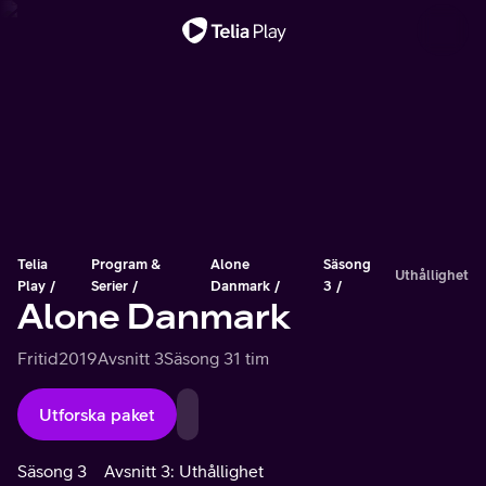
Viktigt meddelande
Telia
Program &
Alone
Säsong
Uthållighet
Play
Serier
Danmark
3
Alone Danmark
Fritid
2019
Avsnitt 3
Säsong 3
1 tim
Utforska paket
Säsong 3
Avsnitt 3: Uthållighet