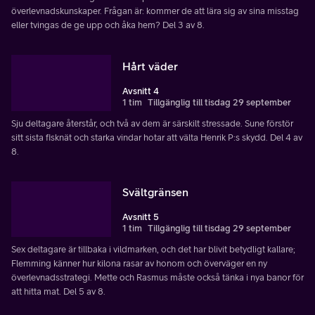
överlevnadskunskaper. Frågan är: kommer de att lära sig av sina misstag
eller tvingas de ge upp och åka hem? Del 3 av 8.
Hårt väder
Avsnitt 4
1 tim
Tillgänglig till tisdag 29 september
Sju deltagare återstår, och två av dem är särskilt stressade. Sune förstör
sitt sista fisknät och starka vindar hotar att välta Henrik P:s skydd. Del 4 av
8.
Svältgränsen
Avsnitt 5
1 tim
Tillgänglig till tisdag 29 september
Sex deltagare är tillbaka i vildmarken, och det har blivit betydligt kallare;
Flemming känner hur kilona rasar av honom och överväger en ny
överlevnadsstrategi. Mette och Rasmus måste också tänka i nya banor för
att hitta mat. Del 5 av 8.