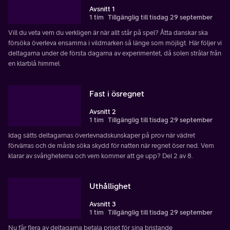
Avsnitt 1
1 tim
Tillgänglig till tisdag 29 september
Vill du veta vem du verkligen är när allt står på spel? Åtta danskar ska
försöka överleva ensamma i vildmarken så länge som möjligt. Här följer vi
deltagarna under de första dagarna av experimentet, då solen strålar från
en klarblå himmel.
Fast i ösregnet
Avsnitt 2
1 tim
Tillgänglig till tisdag 29 september
Idag sätts deltagarnas överlevnadskunskaper på prov när vädret
förvärras och de måste söka skydd för natten när regnet öser ned. Vem
klarar av svårigheterna och vem kommer att ge upp? Del 2 av 8.
Uthållighet
Avsnitt 3
1 tim
Tillgänglig till tisdag 29 september
Nu får flera av deltagarna betala priset för sina bristande