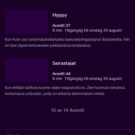
Hyppy
Avsnitt 37
8 min
Tillgänglig till söndag 30 augusti
Kun Fuse saa syntymäpäivälahjaksi laskuvarjohyppylipun Bubblesilta, hän
on liian ylpeä kertoakseen pelkäävänsä korkeuksia.
Sairastajat
Avsnitt 44
8 min
Tillgänglig till söndag 30 augusti
Kun erittäin tarttuva kuume iskee naapurustoon, Zee huomaa olevansa
hoitamassa ystäviään, joilla on erilaisia ​​äärimmäisiä oireita.
10 av 14 Avsnitt