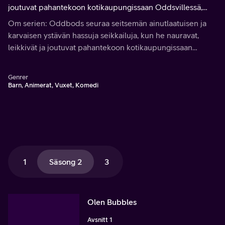
joutuvat pahantekoon kotikaupungissaan Oddsvillessä,
jossa tavallisimmillakin tilanteilla on odottamattomia
Om serien: Oddbods seuraa seitsemän ainutlaatuisen ja
seurauksia.
karvaisen ystävän hassuja seikkailuja, kun he nauravat,
leikkivät ja joutuvat pahantekoon kotikaupungissaan
Oddsvillessä, jossa tavallisimmillakin tilanteilla on
odottamattomia seurauksia.
Genrer
Barn, Animerat, Vuxet, Komedi
1
Säsong 2
3
Olen Bubbles
Avsnitt 1