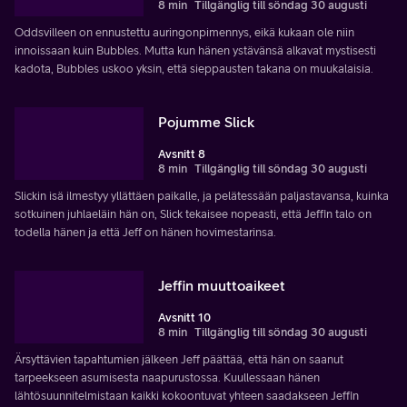
8 min
Tillgänglig till söndag 30 augusti
Oddsvilleen on ennustettu auringonpimennys, eikä kukaan ole niin
innoissaan kuin Bubbles. Mutta kun hänen ystävänsä alkavat mystisesti
kadota, Bubbles uskoo yksin, että sieppausten takana on muukalaisia.
Pojumme Slick
Avsnitt 8
8 min
Tillgänglig till söndag 30 augusti
Slickin isä ilmestyy yllättäen paikalle, ja pelätessään paljastavansa, kuinka
sotkuinen juhlaeläin hän on, Slick tekaisee nopeasti, että Jeffin talo on
todella hänen ja että Jeff on hänen hovimestarinsa.
Jeffin muuttoaikeet
Avsnitt 10
8 min
Tillgänglig till söndag 30 augusti
Ärsyttävien tapahtumien jälkeen Jeff päättää, että hän on saanut
tarpeekseen asumisesta naapurustossa. Kuullessaan hänen
lähtösuunnitelmistaan kaikki kokoontuvat yhteen saadakseen Jeffin