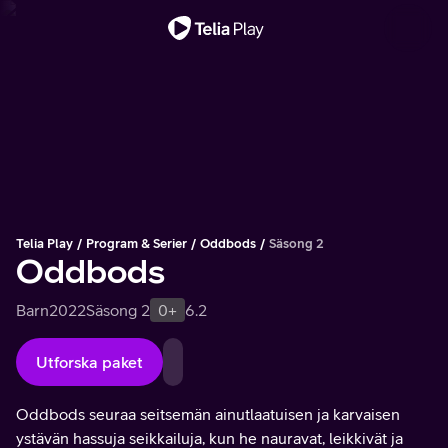
Viktigt meddelande
Telia Play
Program & Serier
Oddbods
Säsong 2
Oddbods
Barn
2022
Säsong 2
0+
6.2
Utforska paket
Oddbods seuraa seitsemän ainutlaatuisen ja karvaisen
ystävän hassuja seikkailuja, kun he nauravat, leikkivät ja