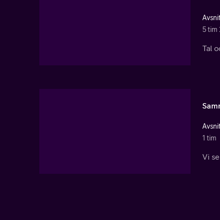
Avsnit
5 tim
Tal o
Sam
Avsnit
1 tim
Vi se