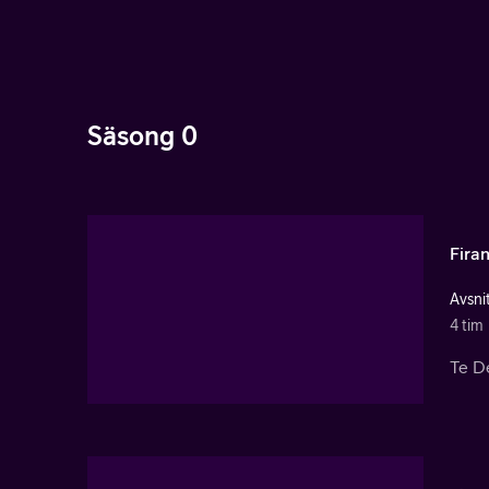
Säsong 0
Fira
Avsnit
4 tim
Te De