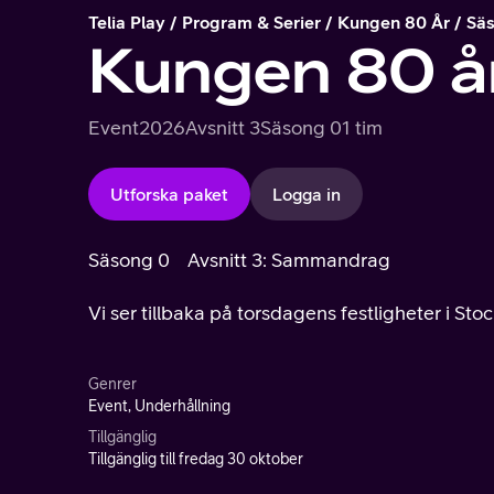
Telia Play
Program & Serier
Kungen 80 År
Sä
Kungen 80 å
Event
2026
Avsnitt 3
Säsong 0
1 tim
Utforska paket
Logga in
Säsong 0
Avsnitt 3: Sammandrag
Vi ser tillbaka på torsdagens festligheter i St
Genrer
Event, Underhållning
Tillgänglig
Tillgänglig till fredag 30 oktober