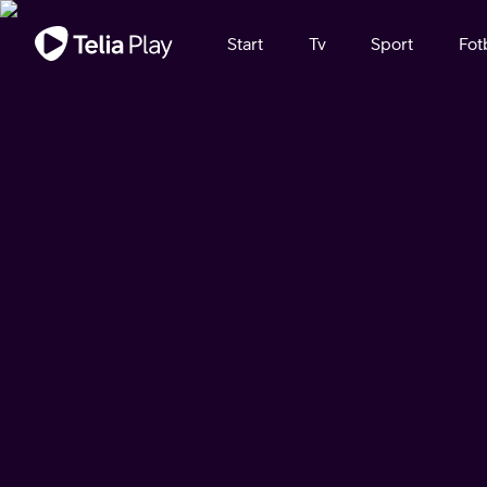
Viktigt meddelande
Start
Tv
Sport
Fot