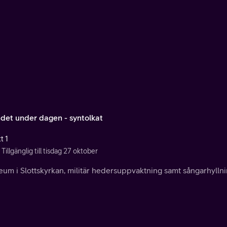
ndet under dagen - syntolkat
t 1
Tillgänglig till tisdag 27 oktober
um i Slottskyrkan, militär hedersuppvaktning samt sångarhyllnin