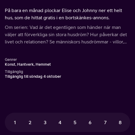
På bara en månad plockar Elise och Johnny ner ett helt
hus, som de hittat gratis i en bortskänkes-annons.
Om serien: Vad är det egentligen som händer när man
väljer att förverkliga sin stora husdröm? Hur påverkar det
livet och relationen? Se människors husdrömmar - villor,
vindsvåningar, nybyggen och renoveringar.
Genrer
Konst, Hantverk, Hemmet
Tillgänglig
Tillgänglig till söndag 4 oktober
1
2
3
4
5
6
7
8