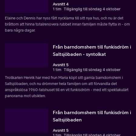
Avsnitt 4
1 tim
Tillgänglig till söndag 4 oktober
Elaine och Dennis har nyss fått nycklarna till sitt nya hus, och nu är det
bråttom att hinna totalrenovera rubbet innan familjen måste flytta in - om
bara några dagar.
Från barndomshem till funkisdröm i
Saltsjöbaden - syntolkat
Avsnitt 5
1 tim
Tillgänglig till söndag 4 oktober
Trollkarlen Henrik har med frun Maria köpt sitt gamla barndomshem i
Saltsjöbaden, och nu drömmer hela familjen om att förvandla det
anspråkslösa 1960-talshuset till en vit funkisdröm - med ett spektakulärt
panorama mot utsikten.
Från barndomshem till funkisdröm i
Saltsjöbaden
Avsnitt 5
1 tim
Tillgänglig till söndag 4 oktober