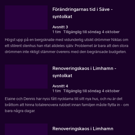
Förändringarnas tid i Säve -
syntolkat
Avsnitt 3
1 tim
Tillgänglig till söndag 4 oktober
Högst upp på en bergsknalle med vidunderlig utsikt drömmer Niklas om
ett stilrent stenhus han ritat alldeles själv. Problemet är bara att den stora
drömmen inte riktigt stämmer överens med den begränsade budgeten.
Renoveringskaos i Limhamn -
syntolkat
Avsnitt 4
1 tim
Tillgänglig till söndag 4 oktober
Elaine och Dennis har nyss fått nycklarna till sitt nya hus, och nu är det
bråttom att hinna totalrenovera rubbet innan familjen måste flytta in - om
bara några dagar.
Renoveringskaos i Limhamn