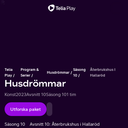
Viktigt meddelande
Telia
Program &
Säsong
Återbrukshus I
Husdrömmar
Play
Serier
10
Hallaröd
Husdrömmar
Konst
2023
Avsnitt 10
Säsong 10
1 tim
Utforska paket
Säsong 10
Avsnitt 10: Återbrukshus i Hallaröd