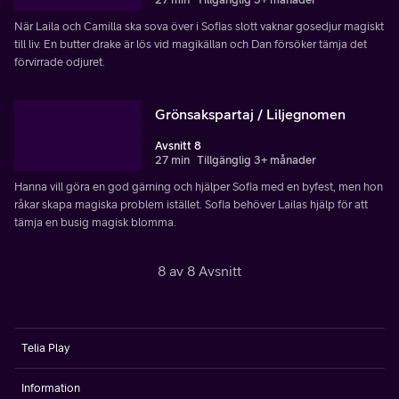
När Laila och Camilla ska sova över i Sofias slott vaknar gosedjur magiskt
till liv. En butter drake är lös vid magikällan och Dan försöker tämja det
förvirrade odjuret.
Grönsakspartaj / Liljegnomen
Avsnitt 8
27 min
Tillgänglig 3+ månader
Hanna vill göra en god gärning och hjälper Sofia med en byfest, men hon
råkar skapa magiska problem istället. Sofia behöver Lailas hjälp för att
tämja en busig magisk blomma.
8 av 8 Avsnitt
Telia Play
Information