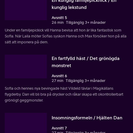
kunglig lekstund
Avsnitt 5
26 min
Tillgänglig 3+ månader
Under en familjepickick vill Hanna bevisa att hon är lika fantastisk som
Sofia. När Laila möter Sofias syskon Hanna och Max försöker hon på alla
sätt att imponera på dem.
En fartfylld häst / Det grönögda
monstret
Avsnitt 6
27 min
Tillgänglig 3+ månader
Sofia och hennes nya bevingade häst Vildeld tävlar i Magikällans
flygderby. Dan vill bli bra på drycker och råkar skapa ett okontrollerbart
grönögt geggmonster.
Insomningsformeln / Hjälten Dan
Avsnitt 7
27 min
Tillgänglig 3+ månader