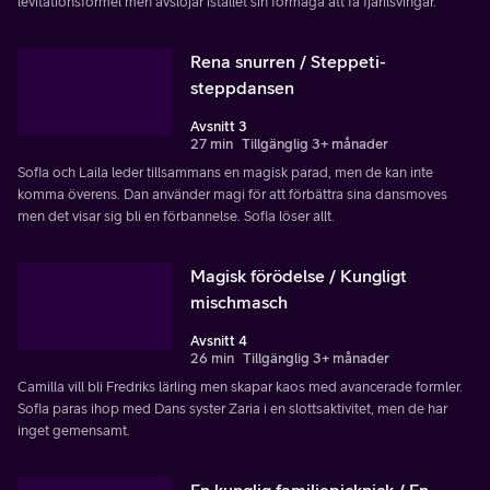
levitationsformel men avslöjar istället sin förmåga att få fjärilsvingar.
Rena snurren / Steppeti-
steppdansen
Avsnitt 3
27 min
Tillgänglig 3+ månader
Sofia och Laila leder tillsammans en magisk parad, men de kan inte
komma överens. Dan använder magi för att förbättra sina dansmoves
men det visar sig bli en förbannelse. Sofia löser allt.
Magisk förödelse / Kungligt
mischmasch
Avsnitt 4
26 min
Tillgänglig 3+ månader
Camilla vill bli Fredriks lärling men skapar kaos med avancerade formler.
Sofia paras ihop med Dans syster Zaria i en slottsaktivitet, men de har
inget gemensamt.
En kunglig familjepicknick / En