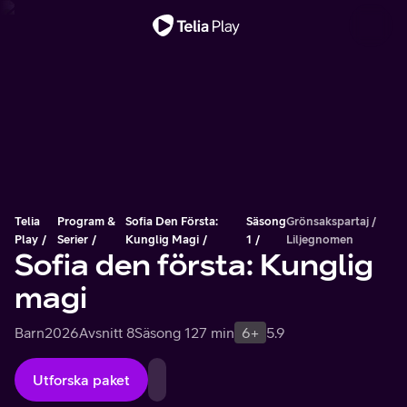
Viktigt meddelande
Telia
Program &
Sofia Den Första:
Säsong
Grönsakspartaj /
Play
Serier
Kunglig Magi
1
Liljegnomen
Sofia den första: Kunglig
magi
Barn
2026
Avsnitt 8
Säsong 1
27 min
6+
5.9
Utforska paket