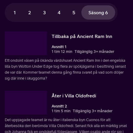
1
2
3
4
5
Säsong 6
Tillbaka på Ancient Ram Inn
Avsnitt 1
1 tim 12 min
Tillgänglig 3+ månader
Ett ondsint väsen på ökända värdshuset Ancient Ram Inn i den engelska
lilla byn Wotton Under Edge tog flera av spökjägarna i besittning senast
de var där. Kommer teamet denna gång finna svaret på vad som döljer
sig där inne i skuggorna?
Åter i Villa Oldofredi
Avsnitt 2
1 tim 5 min
Tillgänglig 3+ månader
Det uppjagade teamet är nu åter i italienska byn Cuonos för att
återbesöka den berömda Villa Oldofredi. Senast fick alla en märklig yrsel
och Johanna fick en ondskefull följeslagare. Vilken osalig ande rör sig i