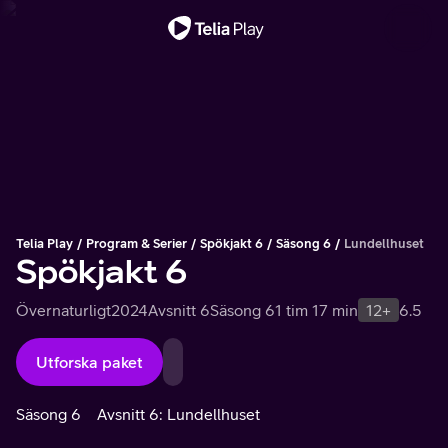
Viktigt meddelande
Telia Play
Program & Serier
Spökjakt 6
Säsong 6
Lundellhuset
Spökjakt 6
Övernaturligt
2024
Avsnitt 6
Säsong 6
1 tim 17 min
12+
6.5
Utforska paket
Säsong 6
Avsnitt 6: Lundellhuset