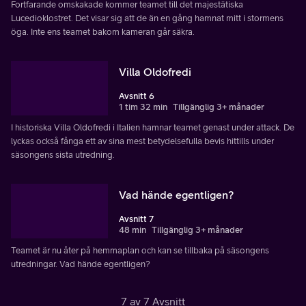
Fortfarande omskakade kommer teamet till det majestätiska
Lucedioklostret. Det visar sig att de än en gång hamnat mitt i stormens
öga. Inte ens teamet bakom kameran går säkra.
Villa Oldofredi
Avsnitt 6
1 tim 32 min
Tillgänglig 3+ månader
I historiska Villa Oldofredi i Italien hamnar teamet genast under attack. De
lyckas också fånga ett av sina mest betydelsefulla bevis hittills under
säsongens sista utredning.
Vad hände egentligen?
Avsnitt 7
48 min
Tillgänglig 3+ månader
Teamet är nu åter på hemmaplan och kan se tillbaka på säsongens
utredningar. Vad hände egentligen?
7 av 7 Avsnitt