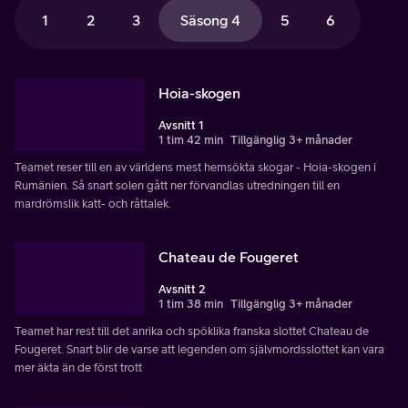
1
2
3
Säsong 4
5
6
Hoia-skogen
Avsnitt 1
1 tim 42 min
Tillgänglig 3+ månader
Teamet reser till en av världens mest hemsökta skogar - Hoia-skogen i
Rumänien. Så snart solen gått ner förvandlas utredningen till en
mardrömslik katt- och råttalek.
Chateau de Fougeret
Avsnitt 2
1 tim 38 min
Tillgänglig 3+ månader
Teamet har rest till det anrika och spöklika franska slottet Chateau de
Fougeret. Snart blir de varse att legenden om självmordsslottet kan vara
mer äkta än de först trott