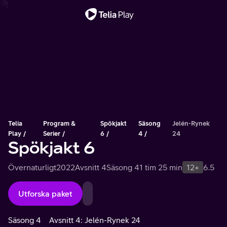
Viktigt meddelande
Telia
Program &
Spökjakt
Säsong
Jelén-Rynek
Play
Serier
6
4
24
Spökjakt 6
Övernaturligt
2022
Avsnitt 4
Säsong 4
1 tim 25 min
12+
6.5
Utforska paket
Säsong 4
Avsnitt 4: Jelén-Rynek 24