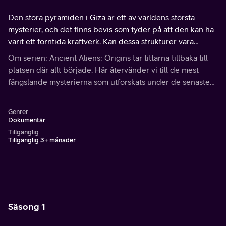
Den stora pyramiden i Giza är ett av världens största
mysterier, och det finns bevis som tyder på att den kan ha
varit ett forntida kraftverk. Kan dessa strukturer vara
nyckeln till att avslöja sanningen om mänsklighetens
Om serien: Ancient Aliens: Origins tar tittarna tillbaka till
utomjordiska förflutna?
platsen där allt började. Här återvänder vi till de mest
fängslande mysterierna som utforskats under de senaste
15 åren av tv-serien Ancient Aliens.
Genrer
Dokumentär
Tillgänglig
Tillgänglig 3+ månader
Säsong 1