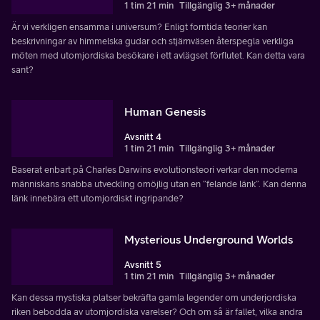
1 tim 21 min
Tillgänglig 3+ månader
Är vi verkligen ensamma i universum? Enligt forntida teorier kan
beskrivningar av himmelska gudar och stjärnväsen återspegla verkliga
möten med utomjordiska besökare i ett avlägset förflutet. Kan detta vara
sant?
Human Genesis
Avsnitt 4
1 tim 21 min
Tillgänglig 3+ månader
Baserat enbart på Charles Darwins evolutionsteori verkar den moderna
människans snabba utveckling omöjlig utan en ”felande länk”. Kan denna
länk innebära ett utomjordiskt ingripande?
Mysterious Underground Worlds
Avsnitt 5
1 tim 21 min
Tillgänglig 3+ månader
Kan dessa mystiska platser bekräfta gamla legender om underjordiska
riken bebodda av utomjordiska varelser? Och om så är fallet, vilka andra