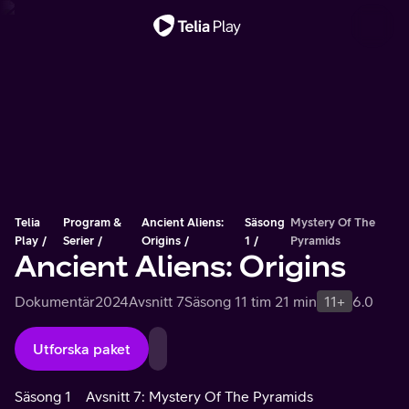
Viktigt meddelande
Telia
Program &
Ancient Aliens:
Säsong
Mystery Of The
Play
Serier
Origins
1
Pyramids
Ancient Aliens: Origins
Dokumentär
2024
Avsnitt 7
Säsong 1
1 tim 21 min
11+
6.0
Utforska paket
Säsong 1
Avsnitt 7: Mystery Of The Pyramids