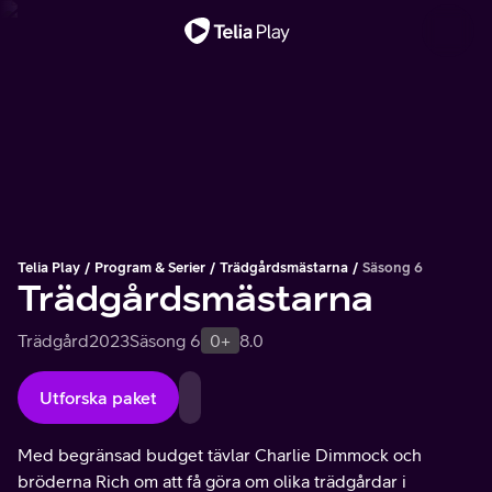
Viktigt meddelande
Telia Play
Program & Serier
Trädgårdsmästarna
Säsong 6
Trädgårdsmästarna
Trädgård
2023
Säsong 6
0+
8.0
Utforska paket
Med begränsad budget tävlar Charlie Dimmock och
bröderna Rich om att få göra om olika trädgårdar i