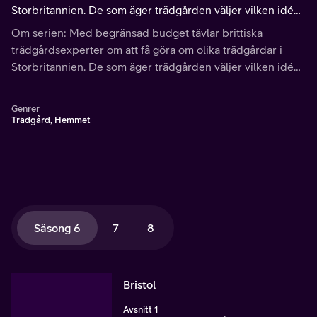
Storbritannien. De som äger trädgården väljer vilken idé
de tycker är bäst och sedan måste förloraren hjälpa till att
Om serien: Med begränsad budget tävlar brittiska
slutföra arbetet.
trädgårdsexperter om att få göra om olika trädgårdar i
Storbritannien. De som äger trädgården väljer vilken idé
de tycker är bäst och sedan måste förloraren hjälpa till att
slutföra arbetet.
Genrer
Trädgård, Hemmet
Säsong 6
7
8
Bristol
Avsnitt 1