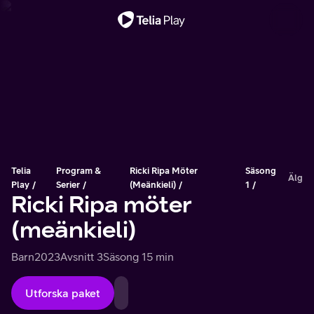
Viktigt meddelande
Telia
Program &
Ricki Ripa Möter
Säsong
Älg
Play
Serier
(meänkieli)
1
Ricki Ripa möter
(meänkieli)
Barn
2023
Avsnitt 3
Säsong 1
5 min
Utforska paket