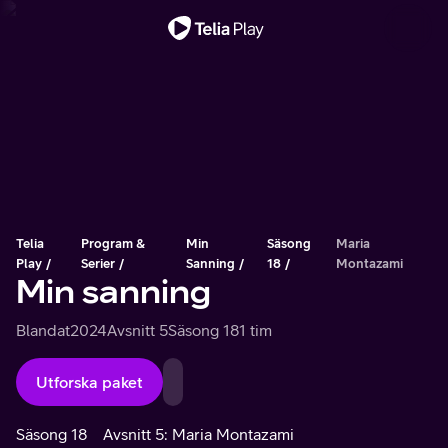
Viktigt meddelande
Telia
Program &
Min
Säsong
Maria
Play
Serier
Sanning
18
Montazami
Min sanning
Blandat
2024
Avsnitt 5
Säsong 18
1 tim
Utforska paket
Säsong 18
Avsnitt 5: Maria Montazami