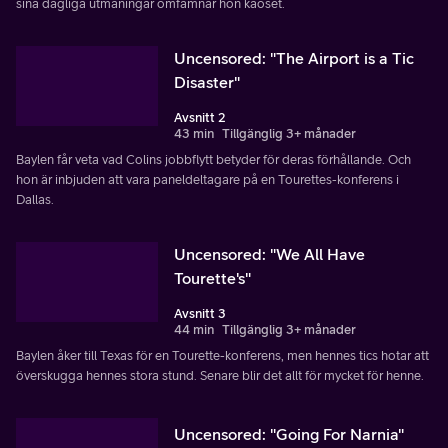
sina dagliga utmaningar omfamnar hon kaoset.
Uncensored: "The Airport is a Tic
Disaster"
Avsnitt 2
43 min
Tillgänglig 3+ månader
Baylen får veta vad Colins jobbflytt betyder för deras förhållande. Och
hon är inbjuden att vara paneldeltagare på en Tourettes-konferens i
Dallas.
Uncensored: "We All Have
Tourette's"
Avsnitt 3
44 min
Tillgänglig 3+ månader
Baylen åker till Texas för en Tourette-konferens, men hennes tics hotar att
överskugga hennes stora stund. Senare blir det allt för mycket för henne.
Uncensored: "Going For Narnia"