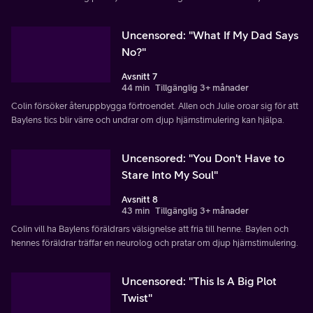
Uncensored: "What If My Dad Says
No?"
Avsnitt 7
44 min
Tillgänglig 3+ månader
Colin försöker återuppbygga förtroendet. Allen och Julie oroar sig för att
Baylens tics blir värre och undrar om djup hjärnstimulering kan hjälpa.
Uncensored: "You Don't Have to
Stare Into My Soul"
Avsnitt 8
43 min
Tillgänglig 3+ månader
Colin vill ha Baylens föräldrars välsignelse att fria till henne. Baylen och
hennes föräldrar träffar en neurolog och pratar om djup hjärnstimulering.
Uncensored: "This Is A Big Plot
Twist"