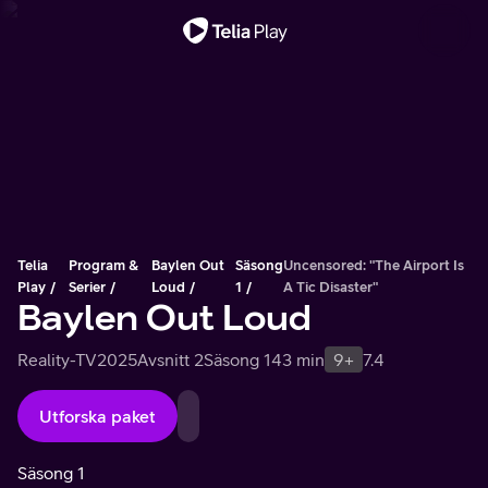
Viktigt meddelande
Telia
Program &
Baylen Out
Säsong
Uncensored: "The Airport Is
Play
Serier
Loud
1
A Tic Disaster"
Baylen Out Loud
Reality-TV
2025
Avsnitt 2
Säsong 1
43 min
9+
7.4
Utforska paket
Säsong 1