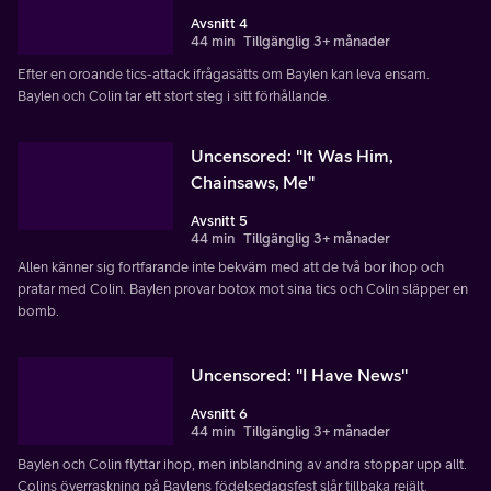
Avsnitt 4
44 min
Tillgänglig 3+ månader
Efter en oroande tics-attack ifrågasätts om Baylen kan leva ensam.
Baylen och Colin tar ett stort steg i sitt förhållande.
Uncensored: "It Was Him,
Chainsaws, Me"
Avsnitt 5
44 min
Tillgänglig 3+ månader
Allen känner sig fortfarande inte bekväm med att de två bor ihop och
pratar med Colin. Baylen provar botox mot sina tics och Colin släpper en
bomb.
Uncensored: "I Have News"
Avsnitt 6
44 min
Tillgänglig 3+ månader
Baylen och Colin flyttar ihop, men inblandning av andra stoppar upp allt.
Colins överraskning på Baylens födelsedagsfest slår tillbaka rejält.