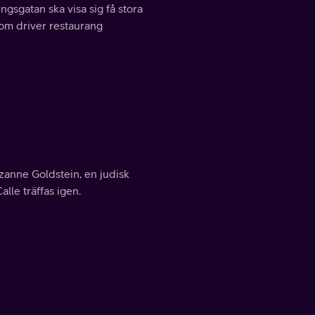
gsgatan ska visa sig få stora
som driver restaurang
nne Goldstein, en judisk
lle träffas igen.