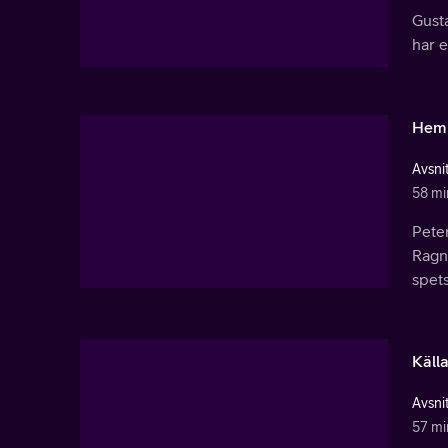
Gusta
har e
Heml
Avsnit
58 mi
Pete
Ragna
spets
Käll
Avsnit
57 mi