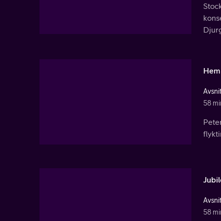
Stock
konse
Djur
Hem
Avsnit
58 mi
Pete
flykt
Jubi
Avsnit
58 mi