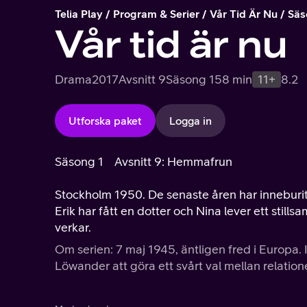
Telia Play
Program & Serier
Vår Tid Är Nu
Säs
Vår tid är nu
Drama
2017
Avsnitt 9
Säsong 1
58 min
11+
8.2
Utforska paket
Logga in
Säsong 1
Avsnitt 9: Hemmafrun
Stockholm 1950. De senaste åren har inneburit
Erik har fått en dotter och Nina lever ett still
verkar.
Om serien: 7 maj 1945, äntligen fred i Europa. 
Löwander att göra ett svårt val mellan relation