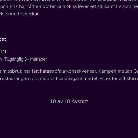
och Erik har fått en dotter och Nina lever ett stillsamt liv som h
kt som det verkar.
pet
tt 10
n
Tillgänglig 3+ månader
s missbruk har fått katastrofala konsekvenser. Kampen mellan G
restaurangen förs med allt smutsigare medel. Ester tar allt större 
10 av 10 Avsnitt