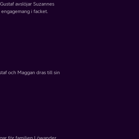
 Gustaf avslöjar Suzannes
 engagemang i facket.
af och Maggan dras till sin
gar för familjen Löwander.