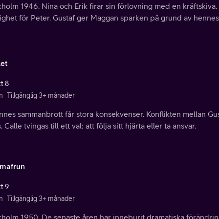
holm 1946. Nina och Erik firar sin förlovning med en kräftskiva.
ighet för Peter. Gustaf ger Maggan sparken på grund av hennes
let
t 8
n
Tillgänglig 3+ månader
nnes sammanbrott får stora konsekvenser. Konflikten mellan Gust
 Calle tvingas till ett val: att följa sitt hjärta eller ta ansvar.
mafrun
t 9
n
Tillgänglig 3+ månader
kholm 1950. De senaste åren har inneburit dramatiska förändrin