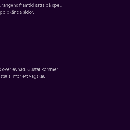
angens framtid sätts på spel.
upp okända sidor.
ns överlevnad. Gustaf kommer
lls inför ett vägskäl.