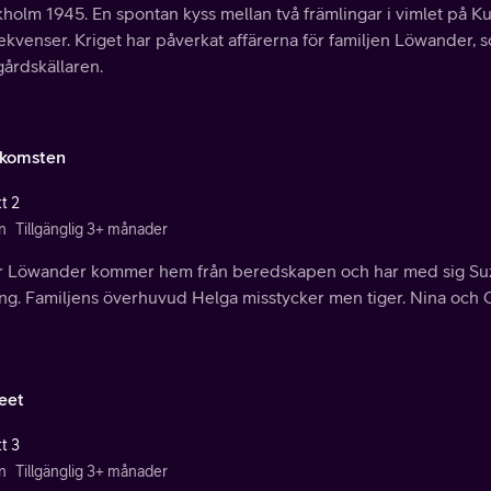
holm 1945. En spontan kyss mellan två främlingar i vimlet på Kun
kvenser. Kriget har påverkat affärerna för familjen Löwander, 
gårdskällaren.
komsten
t 2
n
Tillgänglig 3+ månader
r Löwander kommer hem från beredskapen och har med sig Suza
ing. Familjens överhuvud Helga misstycker men tiger. Nina och Ca
leet
t 3
n
Tillgänglig 3+ månader