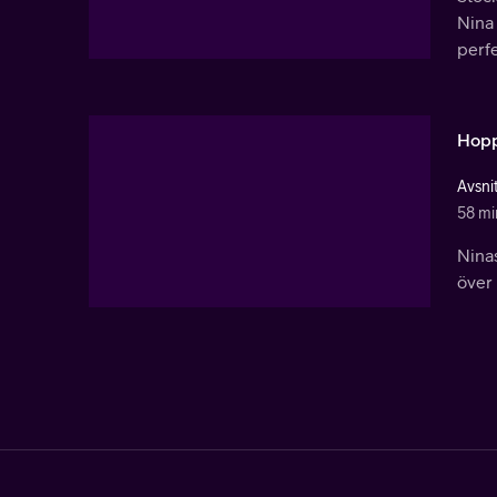
Nina 
perfe
Hop
Avsni
58 mi
Nina
över 