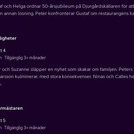
f och Helga ordnar 50-årsjubileum på Djurgårdskällaren för att 
n annan lösning. Peter konfronterar Gustaf om restaurangens ka
igheter
t 4
n
Tillgänglig 3+ månader
r och Suzanne släpper en nyhet som skakar om familjen. Peters
rsson kulminerar, med stora konsekvenser. Ninas och Calles heml
.
armästaren
t 5
n
Tillgänglig 3+ månader