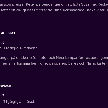
arsson pressar Peter på pengar genom att hota Suzanne. Restaur
 fattar ett dåligt beslut rörande Nina. Köksmästare Backe visar 
pningen
t 6
n
Tillgänglig 3+ månader
 hänger på en skör tråd. Peter och Nina kämpar för restaurange
nes smärtsamma hemlighet på spåren. Calles och Ninas kärlek stä
tskivan
t 7
n
Tillgänglig 3+ månader