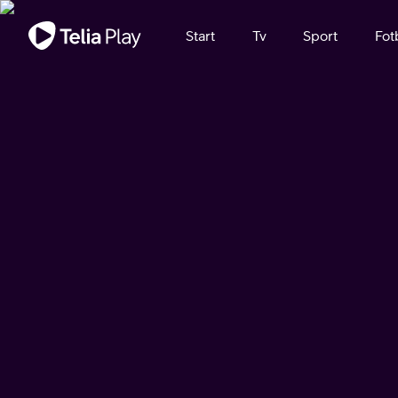
Viktigt meddelande
Start
Tv
Sport
Fot