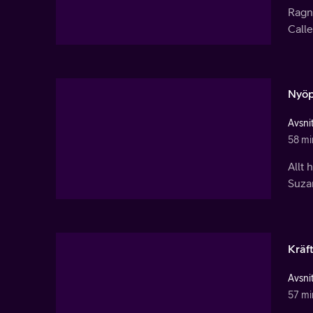
Ragn
Calle
Nyöp
Avsnit
58 mi
Allt
Suzan
Kräf
Avsnit
57 mi