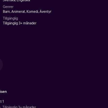
Svenska, Engelska
Genrer
Barn, Animerat, Komedi, Äventyr
Tillgänglig
Tillgänglig 3+ månader
isen
t 1
n
Tillgänglig 3+ månader