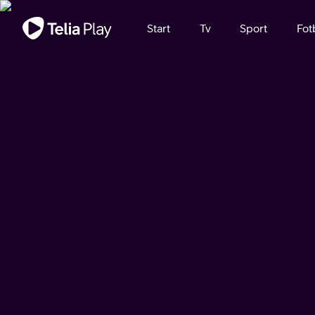
Viktigt meddelande
Start
Tv
Sport
Fot