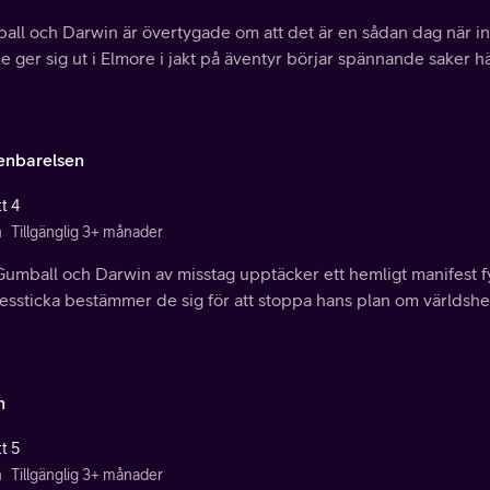
all och Darwin är övertygade om att det är en sådan dag när 
e ger sig ut i Elmore i jakt på äventyr börjar spännande saker h
nbarelsen
t 4
n
Tillgänglig 3+ månader
Gumball och Darwin av misstag upptäcker ett hemligt manifest f
essticka bestämmer de sig för att stoppa hans plan om världshe
n
t 5
n
Tillgänglig 3+ månader