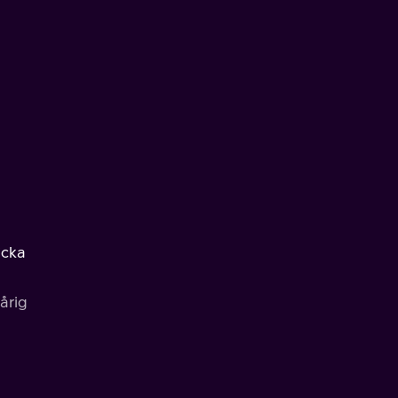
icka
årig