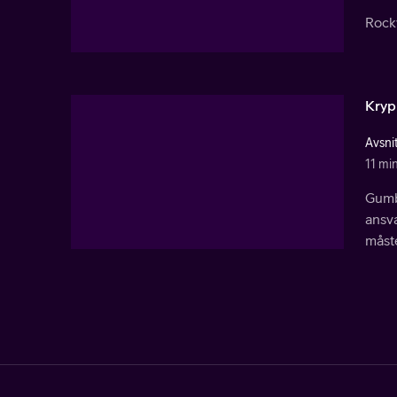
Rocky
Kryp
Avsni
11 mi
Gumba
ansva
måste