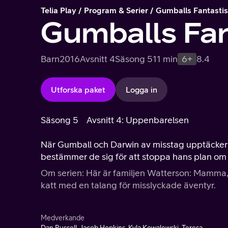
Telia Play
Program & Serier
Gumballs Fantastis
Gumballs Fan
Barn
2016
Avsnitt 4
Säsong 5
11 min
6+
8.4
Utforska paket
Logga in
Säsong 5
Avsnitt 4: Uppenbarelsen
När Gumball och Darwin av misstag upptäcker 
bestämmer de sig för att stoppa hans plan om 
Om serien: Här är familjen Watterson: Mamma, 
katt med en talang för misslyckade äventyr.
Medverkande