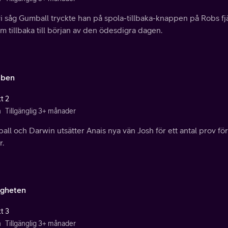
vi såg Gumball tryckte han på spola-tillbaka-knappen på Robs fjä
 tillbaka till början av den ödesdigra dagen.
bben
t 2
n
Tillgänglig 3+ månader
ll och Darwin utsätter Anais nya vän Josh för ett antal prov fö
r.
igheten
t 3
n
Tillgänglig 3+ månader