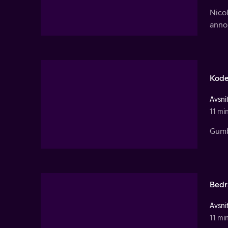
Nicol
anno
Kod
Avsnit
11 mi
Gumba
Bedr
Avsnit
11 mi