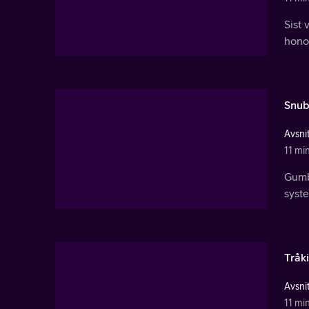
Sist 
honom
Snu
Avsnit
11 mi
Gumba
syste
Tråk
Avsnit
11 mi