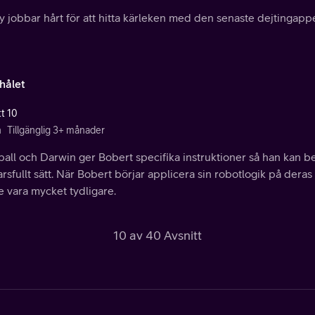
 jobbar hårt för att hitta kärleken med den senaste dejtingappe
hålet
tt 10
n
Tillgänglig 3+ månader
ll och Darwin ger Bobert specifika instruktioner så han kan bet
rsfullt sätt. När Bobert börjar applicera sin robotlogik på deras 
 vara mycket tydligare.
10 av 40 Avsnitt