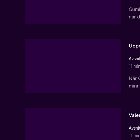
Gumb
när d
Uppe
Avsnit
11 mi
När 
minn
Vale
Avsnit
11 mi