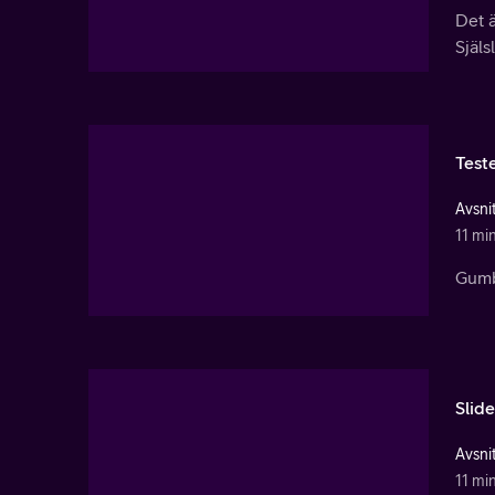
Det 
Själs
Test
Avsnit
11 mi
Gumba
Slid
Avsnit
11 mi