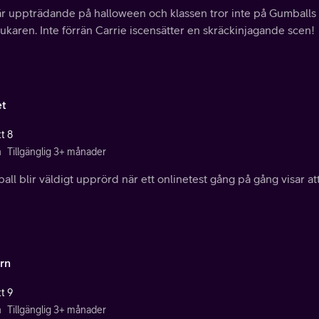
är uppträdande på halloween och klassen tror inte på Gumballs 
lukaren. Inte förrän Carrie iscensätter en skräckinjagande scen!
et
t 8
n
Tillgänglig 3+ månader
ll blir väldigt upprörd när ett onlinetest gång på gång visar att
ern
t 9
n
Tillgänglig 3+ månader