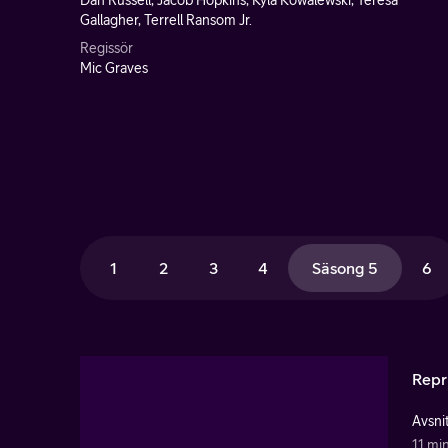
Dan Russell, Jacob Hopkins, Kyla Kowalewski, Teresa
Gallagher, Terrell Ransom Jr.
Regissör
Mic Graves
1
2
3
4
Säsong 5
6
Repr
Avsnit
11 mi