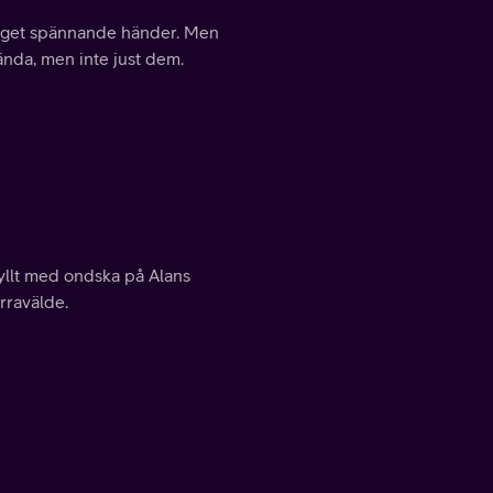
inget spännande händer. Men
ända, men inte just dem.
yllt med ondska på Alans
rravälde.