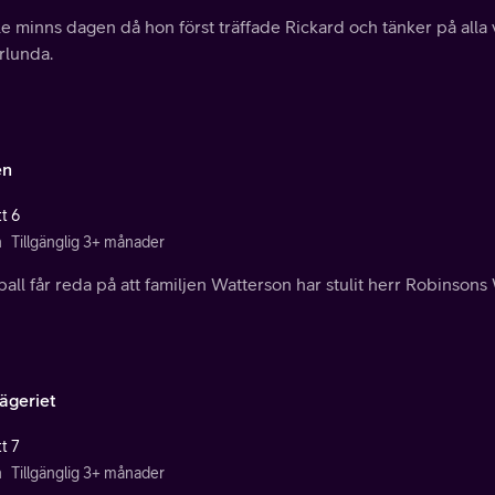
e minns dagen då hon först träffade Rickard och tänker på alla 
rlunda.
en
t 6
n
Tillgänglig 3+ månader
ll får reda på att familjen Watterson har stulit herr Robinsons Wi
ägeriet
t 7
n
Tillgänglig 3+ månader