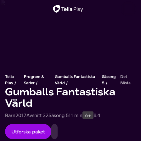
Viktigt meddelande
Telia
Program &
Gumballs Fantastiska
Säsong
Det
Play
Serier
Värld
5
Bästa
Gumballs Fantastiska
Värld
Barn
2017
Avsnitt 32
Säsong 5
11 min
6+
8.4
Utforska paket