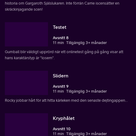
historia om Gargaroth Själslukaren. Inte förrän Carrie iscensätter en
skräckinjagande scen!
Testet
Avsnitt 8
11 min
Tillgänglig 3+ månader
Gumball blir väldigt upprörd när ett onlinetest gång på gång visar att
hans karaktärstyp är "losern".
Slidern
Avsnitt 9
11 min
Tillgänglig 3+ månader
Rocky jobbar hårt för att hitta kärleken med den senaste dejtingappen...
Kryphålet
Avsnitt 10
11 min
Tillgänglig 3+ månader