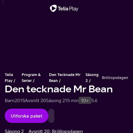
Viktigt meddelande
Telia
Program &
Den Tecknade Mr
Säsong
Bröllopsdagen
Play
Serier
Bean
2
Den tecknade Mr Bean
Barn
2015
Avsnitt 20
Säsong 2
15 min
10+
5.6
Utforska paket
Säsong 2
Avsnitt 20: Bröllopsdagen