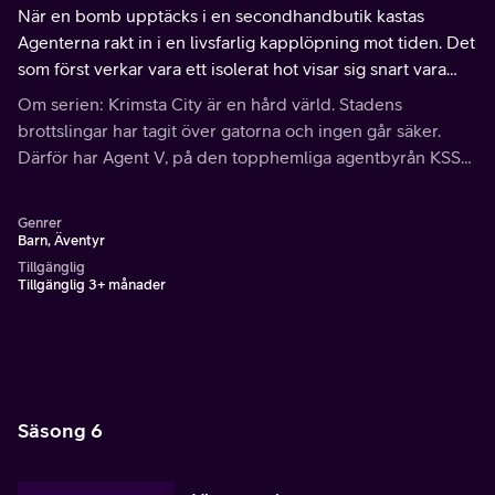
När en bomb upptäcks i en secondhandbutik kastas
Agenterna rakt in i en livsfarlig kapplöpning mot tiden. Det
som först verkar vara ett isolerat hot visar sig snart vara
betydligt mer genomtänkt.
Om serien: Krimsta City är en hård värld. Stadens
brottslingar har tagit över gatorna och ingen går säker.
Därför har Agent V, på den topphemliga agentbyrån KSSA,
begärt förstärkning. Tre barn har kallats in för att lösa det
senaste fallet.
Genrer
Barn, Äventyr
Tillgänglig
Tillgänglig 3+ månader
Säsong 6