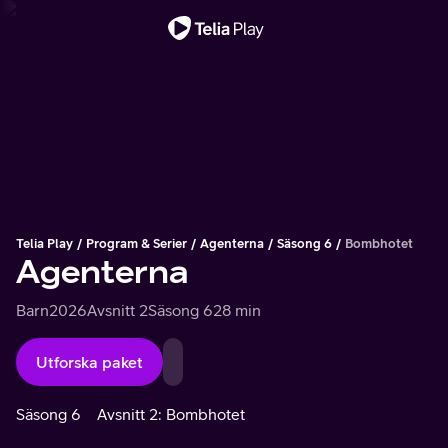
Viktigt meddelande
Telia Play
Program & Serier
Agenterna
Säsong 6
Bombhotet
Agenterna
Barn
2026
Avsnitt 2
Säsong 6
28 min
Utforska paket
Säsong 6
Avsnitt 2: Bombhotet