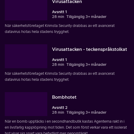
Virusattacken
Avsnitt 1
28 min
Tillgänglig 3+ månader
När säkerhetsföretaget Krimsta Security drabbas av ett avancerat
datavirus hotas hela stadens trygghet.
Virusattacken - teckenspråkstolkat
Avsnitt 1
28 min
Tillgänglig 3+ månader
När säkerhetsföretaget Krimsta Security drabbas av ett avancerat
datavirus hotas hela stadens trygghet.
Bombhotet
Avsnitt 2
28 min
Tillgänglig 3+ månader
När en bomb upptäcks i en secondhandbutik kastas Agenterna rakt in i
en livsfarlig kapplöpning mot tiden. Det som först verkar vara ett isolerat
hot visar sig snart vara betydligt mer genomtänkt.