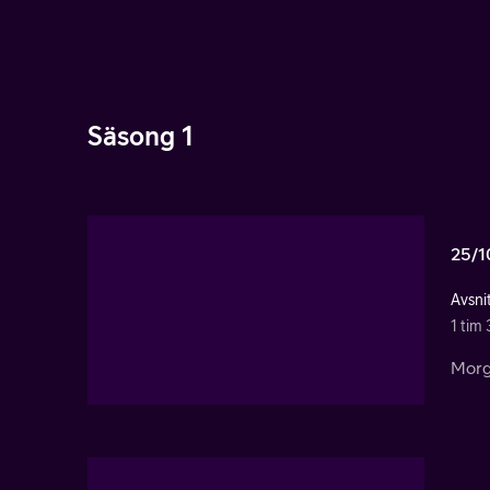
Säsong 1
25/1
Avsnit
1 tim
Morg