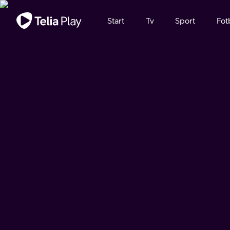
Viktigt meddelande
Start
Tv
Sport
Fot