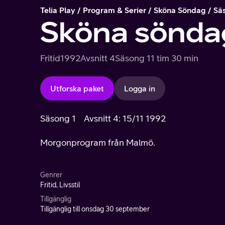
Telia Play
Program & Serier
Sköna Söndag
Sä
Sköna sönda
Fritid
1992
Avsnitt 4
Säsong 1
1 tim 30 min
Utforska paket
Logga in
Säsong 1
Avsnitt 4: 15/11 1992
Morgonprogram från Malmö.
Genrer
Fritid, Livsstil
Tillgänglig
Tillgänglig till onsdag 30 september