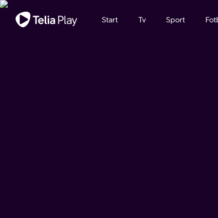
Viktigt meddelande
Start
Tv
Sport
Fot