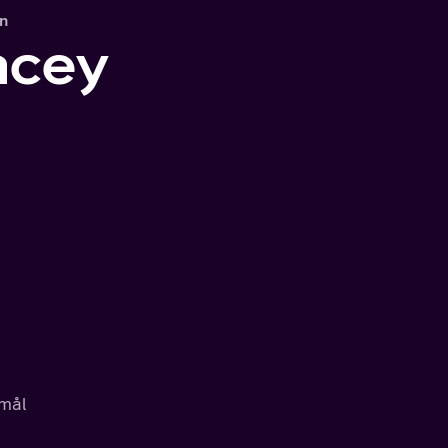
an
acey
smål