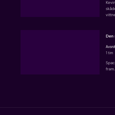
Kevi
skåde
vitt
Den 
Avsnit
1 tim
Spac
fram.