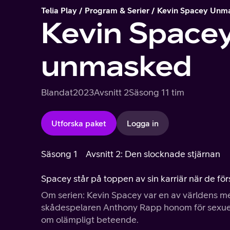
Telia Play
Program & Serier
Kevin Spacey Unm
Kevin Space
unmasked
Blandat
2023
Avsnitt 2
Säsong 1
1 tim
Utforska paket
Logga in
Säsong 1
Avsnitt 2: Den slocknade stjärnan
Spacey står på toppen av sin karriär när de f
Om serien: Kevin Spacey var en av världens m
skådespelaren Anthony Rapp honom för sexuella 
om olämpligt beteende.