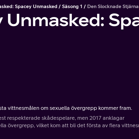
asked: Spacey Unmasked
Säsong 1
Den Slocknade Stjärn
y Unmasked: Sp
örsta vittnesmålen om sexuella övergrepp kommer fram.
est respekterade skådespelare, men 2017 anklagar
övergrepp, vilket kom att bli det första av flera vittne