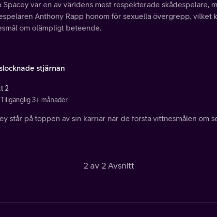
n Spacey var en av världens mest respekterade skådespelare, 
spelaren Anthony Rapp honom för sexuella övergrepp, vilket kom
nesmål om olämpligt beteende.
slocknade stjärnan
t 2
Tillgänglig 3+ månader
ey står på toppen av sin karriär när de första vittnesmålen om
2 av 2 Avsnitt