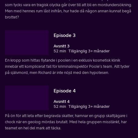
som tycks vara en tragisk olycka går över till att bli en mordundersökning.
Men med hennes rum låst inifrån, hur hade då någon annan kunnat begå
brottet?
Episode 3
Avsnitt 3
52 min
Tillgänglig 3+ månader
En kropp som hittas flytande i poolen i en exklusiv kosmetisk klinik
innebär ett komplicerat fall för kriminalinspektör Poole's team. Allt tyder
på självmord, men Richard är inte nöjd med den hypotesen.
Episode 4
Avsnitt 4
52 min
Tillgänglig 3+ månader
På ön för att leta efter begravda skatter, hamnar en grupp skattjägare i
chock när en geolog mördas brutalt. Med hela gruppen misstänkt, har
teamet en hel del mark att täcka.