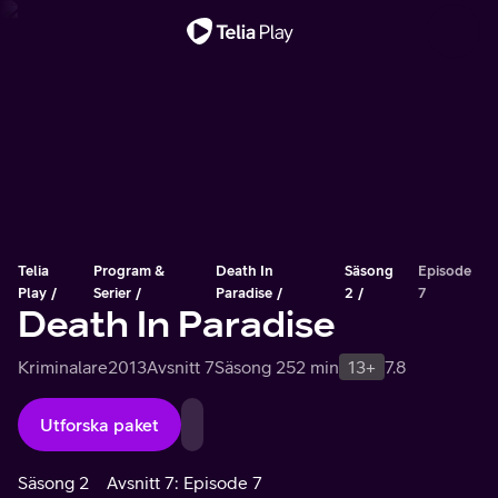
Viktigt meddelande
Telia
Program &
Death In
Säsong
Episode
Play
Serier
Paradise
2
7
Death In Paradise
Kriminalare
2013
Avsnitt 7
Säsong 2
52 min
13+
7.8
Utforska paket
Säsong 2
Avsnitt 7: Episode 7