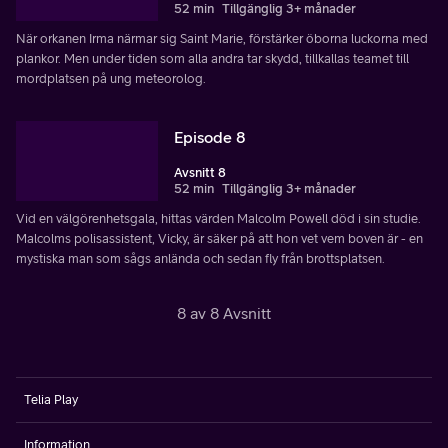
52 min
Tillgänglig 3+ månader
När orkanen Irma närmar sig Saint Marie, förstärker öborna luckorna med
plankor. Men under tiden som alla andra tar skydd, tillkallas teamet till
mordplatsen på ung meteorolog.
Episode 8
Avsnitt 8
52 min
Tillgänglig 3+ månader
Vid en välgörenhetsgala, hittas värden Malcolm Powell död i sin studie.
Malcolms polisassistent, Vicky, är säker på att hon vet vem boven är - en
mystiska man som sågs anlända och sedan fly från brottsplatsen.
8 av 8 Avsnitt
Telia Play
Information