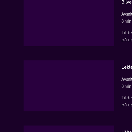
Bilv
Avsnit
8 min
Tild
på u
Lekl
Avsnit
8 min
Tild
på u