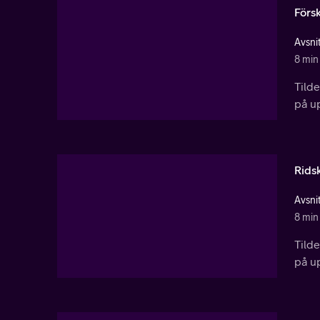
Förs
Avsnit
8 min
Tild
på u
Rids
Avsnit
8 min
Tild
på u