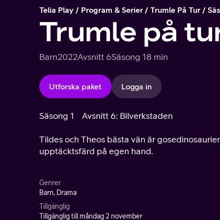
Telia Play
Program & Serier
Trumle På Tur
Säs
Trumle på tu
Barn
2022
Avsnitt 6
Säsong 1
8 min
Utforska paket
Logga in
Säsong 1
Avsnitt 6: Bilverkstaden
Tildes och Theos bästa vän är gosedinosaurie
upptäcktsfärd på egen hand.
Genrer
Barn, Drama
Tillgänglig
Tillgänglig till måndag 2 november