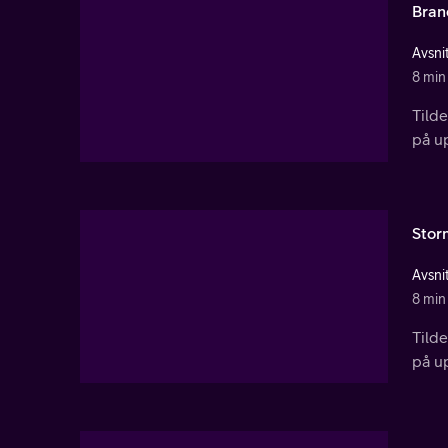
Bran
Avsnit
8 min
Tild
på u
Stor
Avsnit
8 min
Tild
på u