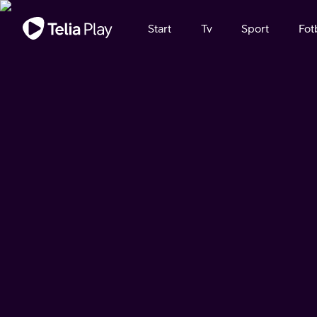
Viktigt meddelande
Start
Tv
Sport
Fot