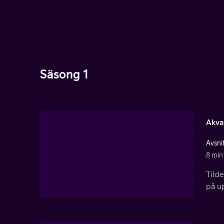
Säsong 1
Akva
Avsnit
8 min
Tild
på u