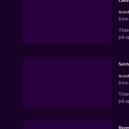
Läka
Avsnit
8 min
Tild
på u
Simh
Avsnit
8 min
Tild
på u
Regn