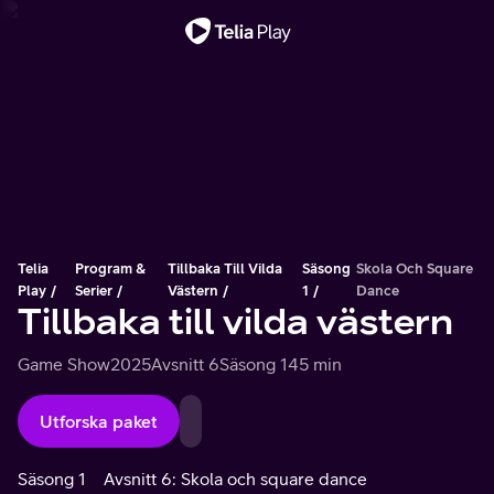
Viktigt meddelande
Telia
Program &
Tillbaka Till Vilda
Säsong
Skola Och Square
Play
Serier
Västern
1
Dance
Tillbaka till vilda västern
Game Show
2025
Avsnitt 6
Säsong 1
45 min
Utforska paket
Säsong 1
Avsnitt 6: Skola och square dance