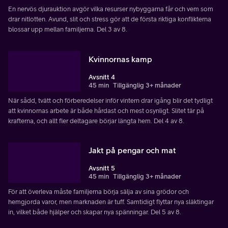
En nervös djurauktion avgör vilka resurser nybyggarna får och vem som
drar nitlotten. Avund, slit och stress gör att de första riktiga konflikterna
blossar upp mellan familjerna. Del 3 av 8.
Kvinnornas kamp
Avsnitt 4
45 min
Tillgänglig 3+ månader
När sådd, tvätt och förberedelser inför vintern drar igång blir det tydligt
att kvinnornas arbete är både hårdast och mest osynligt. Slitet tär på
krafterna, och allt fler deltagare börjar längta hem. Del 4 av 8.
Jakt på pengar och mat
Avsnitt 5
45 min
Tillgänglig 3+ månader
För att överleva måste familjerna börja sälja av sina grödor och
hemgjorda varor, men marknaden är tuff. Samtidigt flyttar nya släktingar
in, vilket både hjälper och skapar nya spänningar. Del 5 av 8.