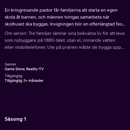
En kringresande pastor får familjerna att starta en egen
skola åt barnen, och männen tvingas samarbeta när
skolhuset ska byggas. Invigningen blir en efterlängtad fest
med musik och square dance, men under ytan finns
Om serien: Tre familjer lämnar sina bekväma liv för att leva
konflikterna kvar. Del 6 av 8.
som nybyggare på 1880-talet, utan el, rinnande vatten
eller mobiltelefoner. Ute på prärien måste de bygga upp
hem, odla mat, ta hand om djur och klara vinterns förråd.
Genrer
Game Show, Reality-TV
Tillgänglig
Tillgänglig 3+ månader
Säsong 1