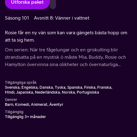
Utforska paket
Säsong 101
Avsnitt 8: Vänner i vattnet
Rosie får en ny vän som kan vara gängets bästa hopp om
att ta sig hem.
Om serien: När tre fågelungar och en griskulting blir
strandsatta på en mystisk ö måste Mia, Buddy, Rosie och
Hamylton övervinna sina olikheter och övernaturliga
fenomen för att kunna ta sig hem igen.
Tillgängliga språk
Svenska, Engelska, Danska, Tyska, Spanska, Finska, Franska,
Hindi, Japanska, Nederländska, Norska, Portugisiska
Genrer
Barn, Komedi, Animerat, Äventyr
Tillgänglig
Tillgänglig 3+ månader