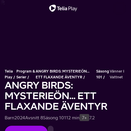
Viktigt meddelande
Telia
Program &
ANGRY BIRDS: MYSTERIEÖN...
Säsong
Vänner I
Play
Serier
ETT FLAXANDE ÄVENTYR
101
Vattnet
ANGRY BIRDS:
MYSTERIEÖN... ETT
FLAXANDE ÄVENTYR
Barn
2024
Avsnitt 8
Säsong 101
12 min
7+
7.2