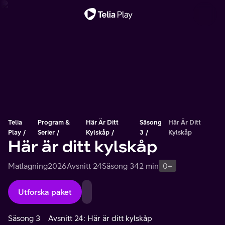
Viktigt meddelande
Telia
Program &
Här Är Ditt
Säsong
Här Är Ditt
Play
Serier
Kylskåp
3
Kylskåp
Här är ditt kylskåp
Matlagning
2026
Avsnitt 24
Säsong 3
42 min
0+
Utforska paket
Säsong 3
Avsnitt 24: Här är ditt kylskåp