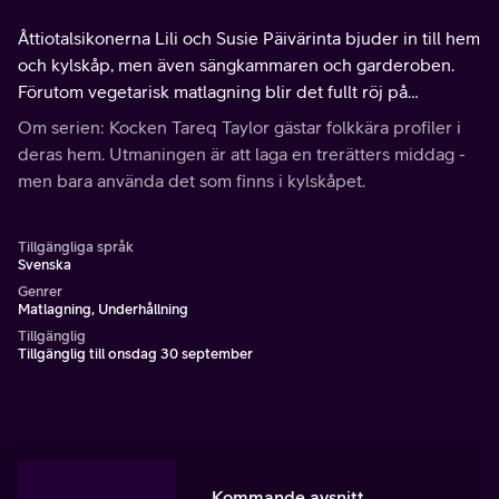
Åttiotalsikonerna Lili och Susie Päivärinta bjuder in till hem
och kylskåp, men även sängkammaren och garderoben.
Förutom vegetarisk matlagning blir det fullt röj på
dansgolvet. Som gäst kommer ytterligare en djurvän -
Om serien: Kocken Tareq Taylor gästar folkkära profiler i
Suzanne Axell.
deras hem. Utmaningen är att laga en trerätters middag -
men bara använda det som finns i kylskåpet.
Tillgängliga språk
Svenska
Genrer
Matlagning, Underhållning
Tillgänglig
Tillgänglig till onsdag 30 september
Kommande avsnitt