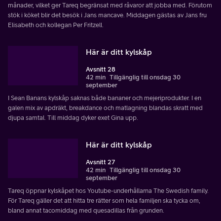
månader, vilket ger Tareq begränsat med råvaror att jobba med. Förutom
stök i köket blir det besök i Jans mancave. Middagen gästas av Jans fru
Elisabeth och kollegan Per Fritzell.
Här är ditt kylskåp
Avsnitt 28
42 min
Tillgänglig till onsdag 30
september
I Sean Banans kylskåp saknas både bananer och mejeriprodukter. I en
galen mix av apdräkt, breakdance och matlagning blandas skratt med
djupa samtal. Till middag dyker exet Gina upp.
Här är ditt kylskåp
Avsnitt 27
42 min
Tillgänglig till onsdag 30
september
Tareq öppnar kylskåpet hos Youtube-underhållarna The Swedish family.
För Tareq gäller det att hitta tre rätter som hela familjen ska tycka om,
bland annat tacomiddag med quesadillas från grunden.