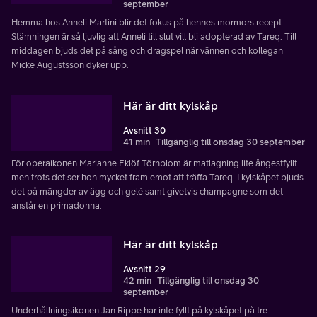
september
Hemma hos Anneli Martini blir det fokus på hennes mormors recept.
Stämningen är så ljuvlig att Anneli till slut vill bli adopterad av Tareq. Till
middagen bjuds det på sång och dragspel när vännen och kollegan
Micke Augustsson dyker upp.
Här är ditt kylskåp
Avsnitt 30
41 min
Tillgänglig till onsdag 30 september
För operaikonen Marianne Eklöf Törnblom är matlagning lite ångestfyllt
men trots det ser hon mycket fram emot att träffa Tareq. I kylskåpet bjuds
det på mängder av ägg och gelé samt givetvis champagne som det
anstår en primadonna.
Här är ditt kylskåp
Avsnitt 29
42 min
Tillgänglig till onsdag 30
september
Underhållningsikonen Jan Rippe har inte fyllt på kylskåpet på tre