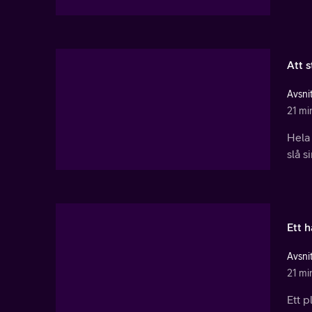
Att s
Avsnit
21 mi
Hela 
slå s
Ett h
Avsnit
21 mi
Ett p