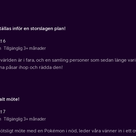
tällas inför en storslagen plan!
t 6
n
Tillgänglig 3+ månader
världen är i fara, och en samling personer som sedan länge vari
ina påsar ihop och rädda den!
alt möte!
t 7
n
Tillgänglig 3+ månader
lötsligt möte med en Pokémon i nöd, leder våra vänner in i ett o