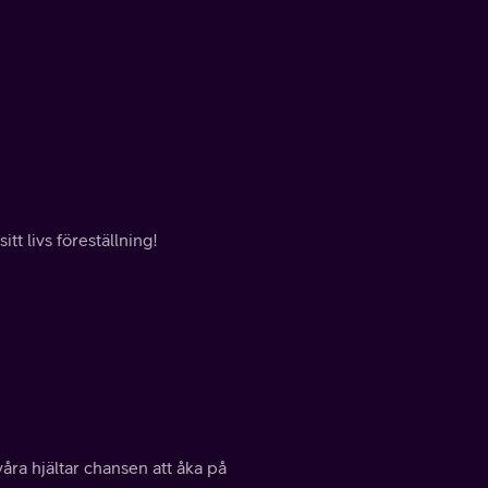
itt livs föreställning!
åra hjältar chansen att åka på