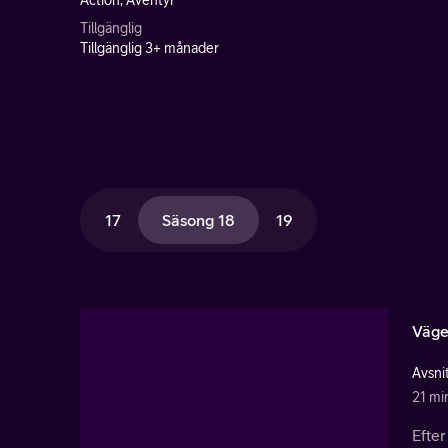
Action, Äventyr
Tillgänglig
Tillgänglig 3+ månader
17
Säsong 18
19
Väge
Avsnit
21 mi
Efter