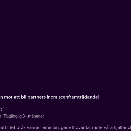
n mot att bli partners inom scenframträdande!
t 1
n
Tillgänglig 3+ månader
 ett litet bråk vänner emellan, ger ett oväntat möte våra hjältar c