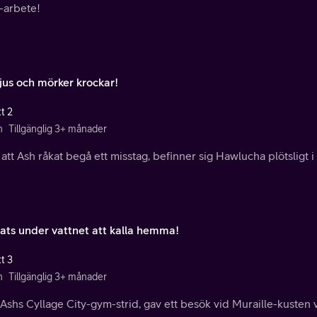
-arbete!
ljus och mörker krockar!
t 2
n
Tillgänglig 3+ månader
 att Ash råkat begå ett misstag, befinner sig Hawlucha plötsligt i s
lats under vattnet att kalla hemma!
t 3
n
Tillgänglig 3+ månader
Ashs Cyllage City-gym-strid, gav ett besök vid Muraille-kusten v