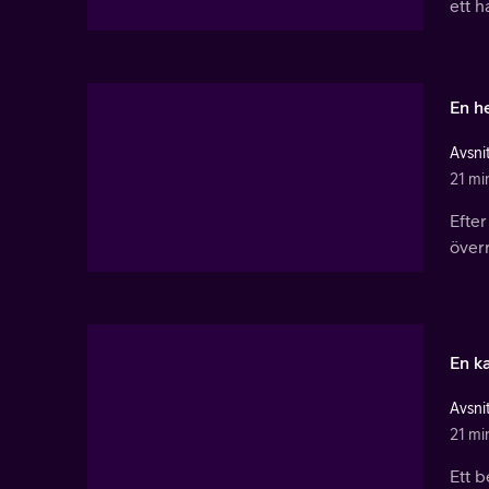
ett h
En h
Avsnit
21 mi
Efter
över
En k
Avsnit
21 mi
Ett 