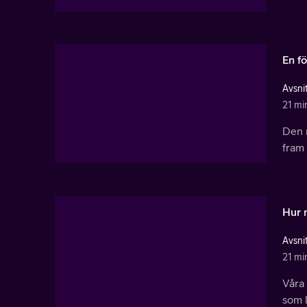
En f
Avsnit
21 mi
Den 
fram 
Hur 
Avsnit
21 mi
Våra 
som l