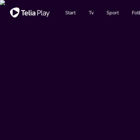
Viktigt meddelande
Start
Tv
Sport
Fot