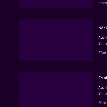
team
När 
Avsnit
21 mi
Efter
En p
Avsnit
21 mi
Före 