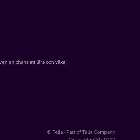
en en chans att lära och växa!
© Telia · Part of Telia Company
Orgnr. 556430-0142