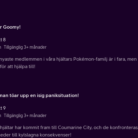
ör Goomy!
t 8
n
Tillgänglig 3+ månader
nyaste medlemmen i våra hjältars Pokémon-familj är i fara, men
för att hjälpa till!
man töar upp en isig paniksituation!
t 9
n
Tillgänglig 3+ månader
hjältar har kommit fram till Coumarine City, och de konfronteras
eder till kylslagna konsekvenser!