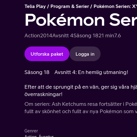
Telia Play
Program & Serier
Pokémon Serien: X
Pokémon Ser
Action
2014
Avsnitt 4
Säsong 18
21 min
7.6
Utforska paket
Logga in
Säsong 18
Avsnitt 4: En hemlig utmaning!
Efter att de sprungit på en vän, ger sig våra hj
överraskningar!
Om serien: Ash Ketchums resa fortsätter i Poké
fullt av skönhet och fullt av nya Pokémon som v
Genrer