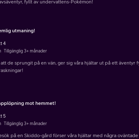
avsäventyr, fyllt av undervattens-Pokémon!
emlig utmaning!
t 4
n
Tillgänglig 3+ månader
 att de sprungit på en vän, ger sig våra hjältar ut på ett äventyr 
raskningar!
applöpning mot hemmet!
t 5
n
Tillgänglig 3+ månader
besök på en Skiddo-gård förser våra hjältar med några oväntade