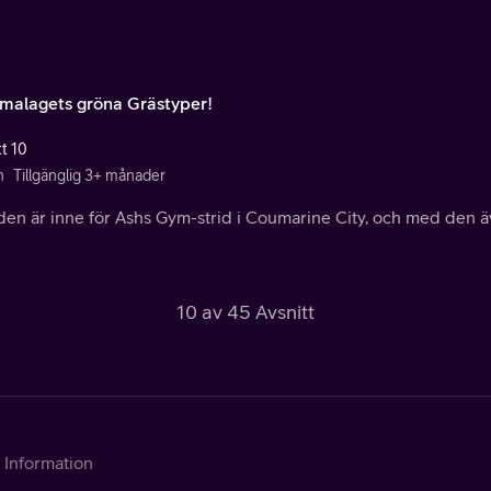
alagets gröna Grästyper!
tt 10
n
Tillgänglig 3+ månader
en är inne för Ashs Gym-strid i Coumarine City, och med den äv
10 av 45 Avsnitt
Information