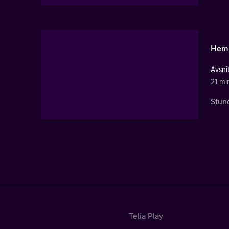
Hemm
Avsni
21 mi
Stund
Telia Play