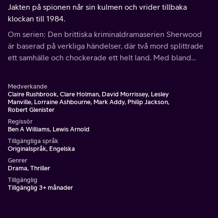
Jakten på spionen når sin kulmen och vrider tillbaka
klockan till 1984.
Om serien: Den brittiska kriminaldramaserien Sherwood
är baserad på verkliga händelser, där två mord splittrade
ett samhälle och chockerade ett helt land. Med bland
andra Lorraine Ashbourne (King Kong) och David
Morrissey (The Walking Dead).
Medverkande
Claire Rushbrook, Clare Holman, David Morrissey, Lesley
Manville, Lorraine Ashbourne, Mark Addy, Philip Jackson,
Robert Glenister
Regissör
Ben A Williams, Lewis Arnold
Tillgängliga språk
Originalspråk, Engelska
Genrer
Drama, Thriller
Tillgänglig
Tillgänglig 3+ månader