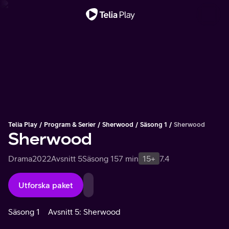
Viktigt meddelande
Telia Play
Program & Serier
Sherwood
Säsong 1
Sherwood
Sherwood
Drama
2022
Avsnitt 5
Säsong 1
57 min
15+
7.4
Utforska paket
Säsong 1
Avsnitt 5: Sherwood