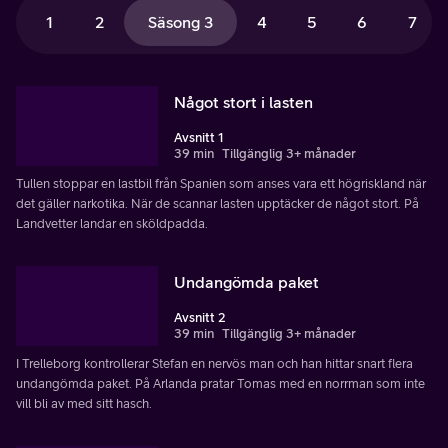
1
2
Säsong 3
4
5
6
7
Något stort i lasten
Avsnitt 1
39 min
Tillgänglig 3+ månader
Tullen stoppar en lastbil från Spanien som anses vara ett högriskland när
det gäller narkotika. När de scannar lasten upptäcker de något stort. På
Landvetter landar en sköldpadda.
Undangömda paket
Avsnitt 2
39 min
Tillgänglig 3+ månader
I Trelleborg kontrollerar Stefan en nervös man och han hittar snart flera
undangömda paket. På Arlanda pratar Tomas med en norrman som inte
vill bli av med sitt hasch.