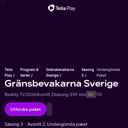
Viktigt meddelande
Telia
Program &
Gränsbevakarna
Säsong
Undangömda
Play
Serier
Sverige
3
Paket
Gränsbevakarna Sverige
Reality-TV
2026
Avsnitt 2
Säsong 3
39 min
0+
7.0
Utforska paket
Säsong 3
Avsnitt 2: Undangömda paket