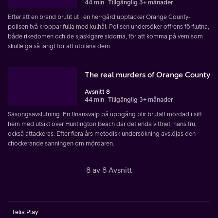
44 min
Tillgänglig 3+ månader
Efter att en brand brutit ut i en herrgård upptäcker Orange County-
polisen två kroppar fulla med kulhål. Polisen undersöker offrens förflutna,
både rikedomen och de sjaskigare sidorna, för att komma på vem som
skulle gå så långt för att utplåna dem.
The real murders of Orange County
Avsnitt 8
44 min
Tillgänglig 3+ månader
Säsongsavslutning. En finansvalp på uppgång blir brutalt mördad i sitt
hem med utsikt över Huntington Beach där det enda vittnet, hans fru,
också attackeras. Efter flera års metodisk undersökning avslöjas den
chockerande sanningen om mördaren.
8 av 8 Avsnitt
Telia Play