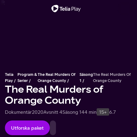
Viktigt meddelande
Telia
Program &
The Real Murders Of
Säsong
The Real Murders Of
Play
Serier
Orange County
1
Orange County
The Real Murders of
Orange County
Dokumentär
2020
Avsnitt 4
Säsong 1
44 min
15+
6.7
Utforska paket