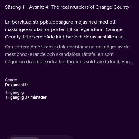
Säsong 1
Avsnitt 4: The real murders of Orange County
En beryktad strippklubbsägare mejas ned med ett
maskingevär utanför porten till sin egendom i Orange
County. Eftersom både klubbar och deras anställda är
hemlighetsfulla är fallet en extrem utmaning för polisen.
Om serien: Amerikansk dokumentärserie om några av de
mest chockerande och skandalösa rättsfallen som
någonsin drabbat södra Kaliforniens soldränkta kust. Varje
avsnitt fördjupar sig i en ny historia där skönhet och
välstånd har resulterat i tragedi och sorg.
Genrer
Dokumentär
Tillgänglig
Tillgänglig 3+ månader