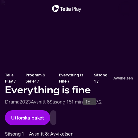
Viktigt meddelande
Telia
Program &
Everything Is
Säsong
Avvikelsen
Play
Serier
Fine
1
Everything is fine
Drama
2023
Avsnitt 8
Säsong 1
51 min
16+
7.2
Utforska paket
Säsong 1
Avsnitt 8: Avvikelsen