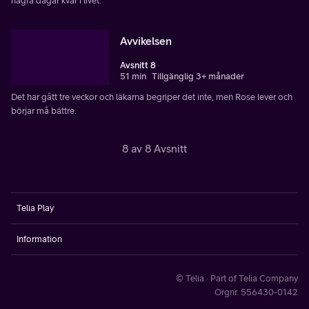
några dagar kvar i livet.
Avvikelsen
Avsnitt 8
51 min
Tillgänglig 3+ månader
Det har gått tre veckor och läkarna begriper det inte, men Rose lever och
börjar må bättre.
8 av 8 Avsnitt
Telia Play
Information
© Telia · Part of Telia Company
Orgnr. 556430-0142