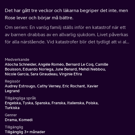
Det har gått tre veckor och läkarna begriper det inte, men
Rose lever och börjar må bättre.
Om serien: En vanlig familj ställs inför en katastrof när ett
av barnen drabbas av en allvarlig sjukdom. Livet påverkas
för alla närstående. Vid katastrofer blir det tydligt att vi alla
bara är människor, på både gott och ont.
Medverkande
Aliocha Schneider, Angèle Roméo, Bernard Le Coq, Camille
Bouisson, Eduardo Noriega, June Benard, Mehdi Nebbou,
Nicole Garcia, Sara Giraudeau, Virginie Efira
Regissör
Audrey Estrougo, Cathy Verney, Eric Rochant, Xavier
Legrand
Tillgängliga språk
Engelska, Tyska, Spanska, Franska, Italienska, Polska,
Turkiska
Genrer
Drama, Komedi
Tillgänglig
Tillgänglig 3+ månader