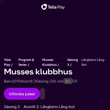
Viktigt meddelande
Telia
Program &
Musses
Säsong
Långbens Lång-
Play
Serier
Klubbhus
3
Bot
Musses klubbhus
Barn
2010
Avsnitt 2
Säsong 3
26 min
0+
5.9
Utforska paket
Säsong 3
Avsnitt 2: Långbens Lång-bot