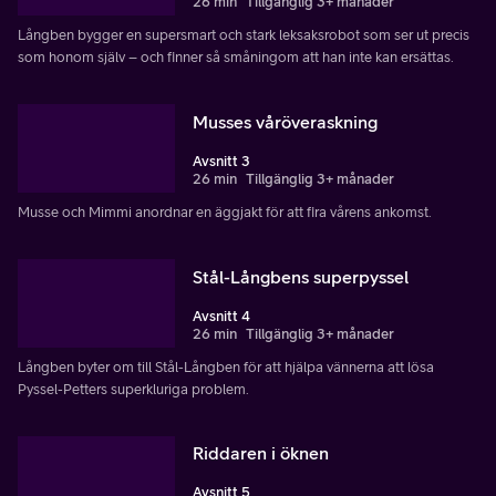
26 min
Tillgänglig 3+ månader
Långben bygger en supersmart och stark leksaksrobot som ser ut precis
som honom själv – och finner så småningom att han inte kan ersättas.
Musses våröveraskning
Avsnitt 3
26 min
Tillgänglig 3+ månader
Musse och Mimmi anordnar en äggjakt för att fira vårens ankomst.
Stål-Långbens superpyssel
Avsnitt 4
26 min
Tillgänglig 3+ månader
Långben byter om till Stål-Långben för att hjälpa vännerna att lösa
Pyssel-Petters superkluriga problem.
Riddaren i öknen
Avsnitt 5