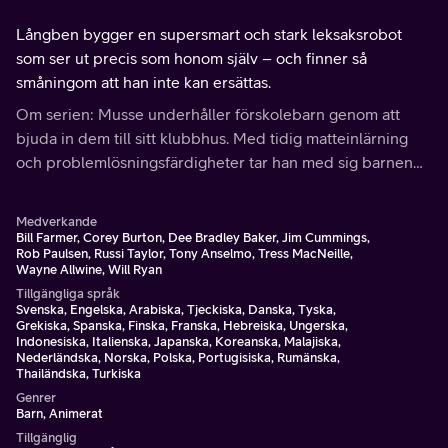
Långben bygger en supersmart och stark leksaksrobot
som ser ut precis som honom själv – och finner så
småningom att han inte kan ersättas.
Om serien: Musse underhåller förskolebarn genom att
bjuda in dem till sitt klubbhus. Med tidig matteinlärning
och problemlösningsfärdigheter tar han med sig barnen
på ett lärorikt och kul interaktivt äventyr.
Medverkande
Bill Farmer, Corey Burton, Dee Bradley Baker, Jim Cummings,
Rob Paulsen, Russi Taylor, Tony Anselmo, Tress MacNeille,
Wayne Allwine, Will Ryan
Tillgängliga språk
Svenska, Engelska, Arabiska, Tjeckiska, Danska, Tyska,
Grekiska, Spanska, Finska, Franska, Hebreiska, Ungerska,
Indonesiska, Italienska, Japanska, Koreanska, Malajiska,
Nederländska, Norska, Polska, Portugisiska, Rumänska,
Thailändska, Turkiska
Genrer
Barn, Animerat
Tillgänglig