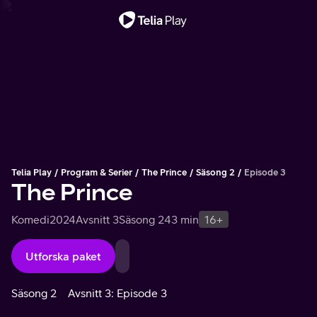
Viktigt meddelande
Telia Play
Program & Serier
The Prince
Säsong 2
Episode 3
The Prince
Komedi
2024
Avsnitt 3
Säsong 2
43 min
16+
Utforska paket
Säsong 2
Avsnitt 3: Episode 3