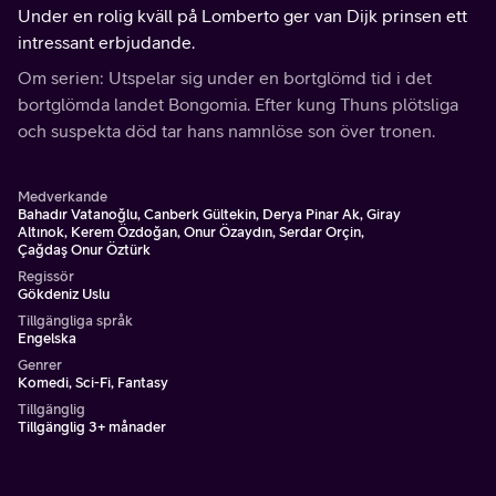
Under en rolig kväll på Lomberto ger van Dijk prinsen ett
intressant erbjudande.
Om serien: Utspelar sig under en bortglömd tid i det
bortglömda landet Bongomia. Efter kung Thuns plötsliga
och suspekta död tar hans namnlöse son över tronen.
Medverkande
Bahadır Vatanoğlu, Canberk Gültekin, Derya Pinar Ak, Giray
Altınok, Kerem Özdoğan, Onur Özaydın, Serdar Orçin,
Çağdaş Onur Öztürk
Regissör
Gökdeniz Uslu
Tillgängliga språk
Engelska
Genrer
Komedi, Sci-Fi, Fantasy
Tillgänglig
Tillgänglig 3+ månader