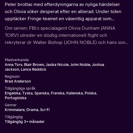
Peter brottas med efterdyningarna av nyliga händelser
och Olivia söker desperat efter en allierad. Under tiden
upptäcker Fringe-teamet en väsentlig apparat som
kommunicerar mellan universum.
Om serien: FBI:s specialagent Olivia Dunham (ANNA
TORV) utreder en dödlig internationell flight och
rekryterar dr Walter Bishop (JOHN NOBLE) och hans son
(JOSHUA JACKSON) som hjälp.
Medverkande
Anna Torv, Blair Brown, Jasika Nicole, John Noble, Joshua
Jackson, Lance Reddick
Regissör
Brad Anderson
Tillgängliga språk
Engelska, Tyska, Spanska, Franska, Italienska, Polska,
Portugisiska
Genrer
Kriminalare, Drama, Sci-Fi
Tillgänglig
Tillgänglig 3+ månader