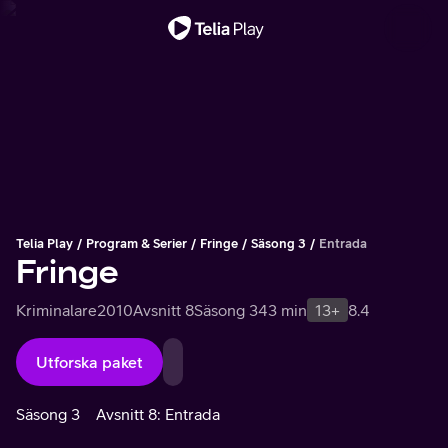
Viktigt meddelande
Telia Play
Program & Serier
Fringe
Säsong 3
Entrada
Fringe
Kriminalare
2010
Avsnitt 8
Säsong 3
43 min
13+
8.4
Utforska paket
Säsong 3
Avsnitt 8: Entrada