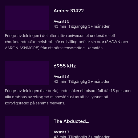
Amber 31422
Avsnitt 5
43 min
Tillgänglig 3+ månader
Fringe-avdelningen i det alternativa universumet undersöker ett
chockerande säkerhetsbrott när en tvilling befriar sin bror (SHAWN och
AARON ASHMORE) från ett bärnstensområde i karantän.
6955 kHz
Avsnitt 6
43 min
Tillgänglig 3+ månader
Fringe-avdelningen (här borta) undersöker ett bisarrt fall där 15 personer
alla drabbas av retrograd minnesförlust av att ha lyssnat på
kortvågsradio på samma frekvens.
The Abducted...
Avsnitt 7
43 min
Tillgänglig 3+ månader