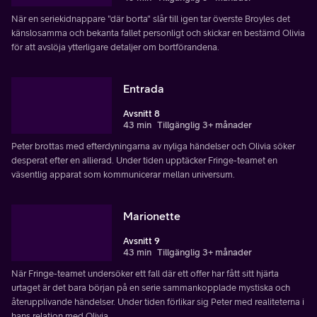
När en seriekidnappare "där borta" slår till igen tar överste Broyles det
känslosamma och bekanta fallet personligt och skickar en bestämd Olivia
för att avslöja ytterligare detaljer om bortförandena.
Entrada
Avsnitt 8
43 min
Tillgänglig 3+ månader
Peter brottas med efterdyningarna av nyliga händelser och Olivia söker
desperat efter en allierad. Under tiden upptäcker Fringe-teamet en
väsentlig apparat som kommunicerar mellan universum.
Marionette
Avsnitt 9
43 min
Tillgänglig 3+ månader
När Fringe-teamet undersöker ett fall där ett offer har fått sitt hjärta
urtaget är det bara början på en serie sammankopplade mystiska och
återupplivande händelser. Under tiden förlikar sig Peter med realiteterna i
hans relation med Olivia.