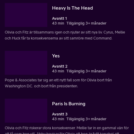
Heavy Is The Head
Avsnitt 1
43 min
Tillgänglig 3+ månader
Olivia och Fitz är tillsammans igen och njuter av sitt nya liv. Cyrus, Mellie
och Huck får ta konsekvenserna av sitt samröre med Command.
Yes
Avsnitt 2
43 min
Tillgänglig 3+ månader
Pope & Associates tar sig an ett nytt fall som för Olivia bort från
Washington D.C. och bort från presidenten.
Paris Is Burning
Avsnitt 3
43 min
Tillgänglig 3+ månader
Olivia och Fitz riskerar stora konsekvenser. Mellie tar in en gammal vän för
att få som hon vill. Abby bevisar för Olivia att hon är fullt kapabel att