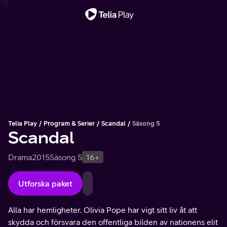
Viktigt meddelande
Telia Play
Program & Serier
Scandal
Säsong 5
Scandal
Drama
2015
Säsong 5
16+
Utforska paket
Alla har hemligheter. Olivia Pope har vigt sitt liv åt att
skydda och försvara den offentliga bilden av nationens elit