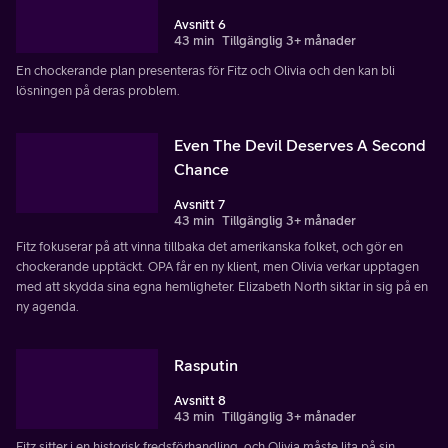
Avsnitt 6
43 min
Tillgänglig 3+ månader
En chockerande plan presenteras för Fitz och Olivia och den kan bli
lösningen på deras problem.
Even The Devil Deserves A Second
Chance
Avsnitt 7
43 min
Tillgänglig 3+ månader
Fitz fokuserar på att vinna tillbaka det amerikanska folket, och gör en
chockerande upptäckt. OPA får en ny klient, men Olivia verkar upptagen
med att skydda sina egna hemligheter. Elizabeth North siktar in sig på en
ny agenda.
Rasputin
Avsnitt 8
43 min
Tillgänglig 3+ månader
Fitz sitter i en historisk fredsförhandling, och Olivia måste lita på sin