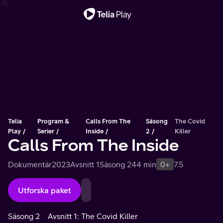
Viktigt meddelande
Telia
Program &
Calls From The
Säsong
The Covid
Play
Serier
Inside
2
Killer
Calls From The Inside
Dokumentär
2023
Avsnitt 1
Säsong 2
44 min
0+
7.5
Utforska paket
Säsong 2
Avsnitt 1: The Covid Killer