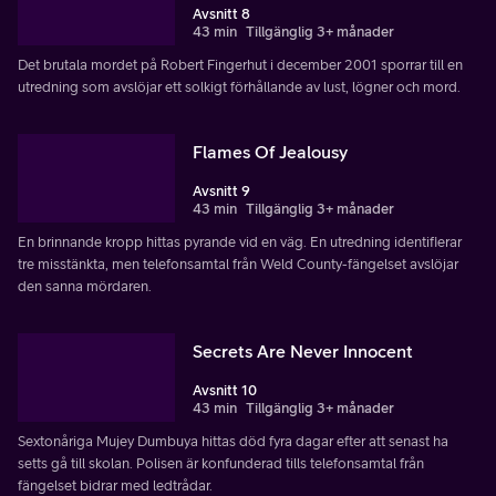
Avsnitt 8
43 min
Tillgänglig 3+ månader
Det brutala mordet på Robert Fingerhut i december 2001 sporrar till en
utredning som avslöjar ett solkigt förhållande av lust, lögner och mord.
Flames Of Jealousy
Avsnitt 9
43 min
Tillgänglig 3+ månader
En brinnande kropp hittas pyrande vid en väg. En utredning identifierar
tre misstänkta, men telefonsamtal från Weld County-fängelset avslöjar
den sanna mördaren.
Secrets Are Never Innocent
Avsnitt 10
43 min
Tillgänglig 3+ månader
Sextonåriga Mujey Dumbuya hittas död fyra dagar efter att senast ha
setts gå till skolan. Polisen är konfunderad tills telefonsamtal från
fängelset bidrar med ledtrådar.