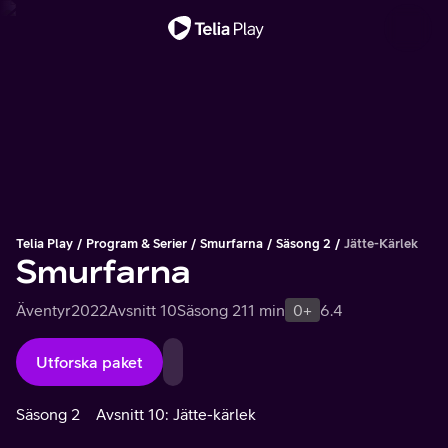
Viktigt meddelande
Telia Play
Program & Serier
Smurfarna
Säsong 2
Jätte-Kärlek
Smurfarna
Äventyr
2022
Avsnitt 10
Säsong 2
11 min
0+
6.4
Utforska paket
Säsong 2
Avsnitt 10: Jätte-kärlek