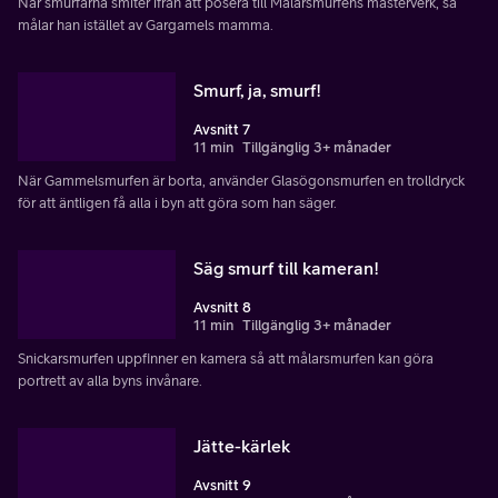
När smurfarna smiter ifrån att posera till Målarsmurfens mästerverk, så
målar han istället av Gargamels mamma.
Smurf, ja, smurf!
Avsnitt 7
11 min
Tillgänglig 3+ månader
När Gammelsmurfen är borta, använder Glasögonsmurfen en trolldryck
för att äntligen få alla i byn att göra som han säger.
Säg smurf till kameran!
Avsnitt 8
11 min
Tillgänglig 3+ månader
Snickarsmurfen uppfinner en kamera så att målarsmurfen kan göra
portrett av alla byns invånare.
Jätte-kärlek
Avsnitt 9