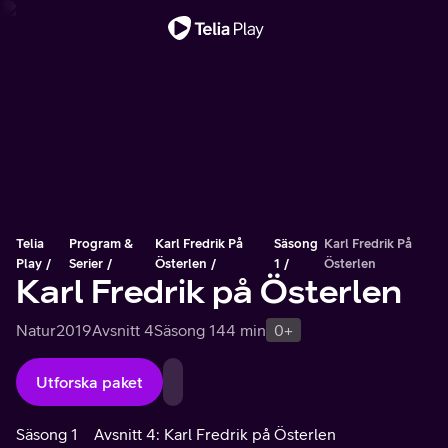
Viktigt meddelande
Telia
Program &
Karl Fredrik På
Säsong
Karl Fredrik På
Play
Serier
Österlen
1
Österlen
Karl Fredrik på Österlen
Natur
2019
Avsnitt 4
Säsong 1
44 min
0+
Utforska paket
Säsong 1
Avsnitt 4: Karl Fredrik på Österlen