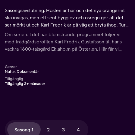
Säsongsavslutning. Hösten är här och det nya orangeriet
ska invigas, men ett sent bygglov och ösregn gör att det
ser mörkt ut och Karl Fredrik är på väg att bryta ihop. Tur
att några dahliaknölar och en vacker höstbukett håller
Om serien: I det här blomstrande programmet följer vi
honom sysselsatt.
med trädgårdsprofilen Karl Fredrik Gustafsson till hans
vackra 1600-talsgård Eklaholm på Österlen. Här får vi
njuta av bländande blomsterprakt och inspireras av Karl
Fredriks passion för växter och blommor.
Genrer
Natur, Dokumentär
Tillgänglig
Tillgänglig 3+ månader
Säsong 1
2
3
4