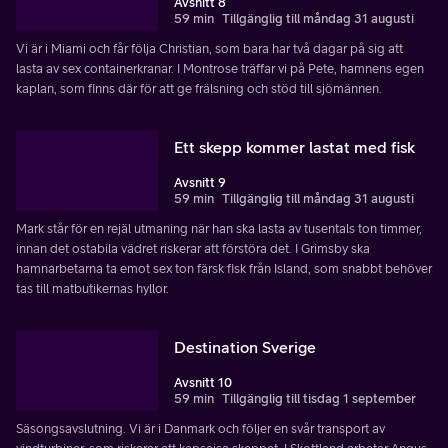
Avsnitt 8
59 min
Tillgänglig till måndag 31 augusti
Vi är i Miami och får följa Christian, som bara har två dagar på sig att
lasta av sex containerkranar. I Montrose träffar vi på Pete, hamnens egen
kaplan, som finns där för att ge frälsning och stöd till sjömännen.
Ett skepp kommer lastat med fisk
Avsnitt 9
59 min
Tillgänglig till måndag 31 augusti
Mark står för en rejäl utmaning när han ska lasta av tusentals ton timmer,
innan det ostabila vädret riskerar att förstöra det. I Grimsby ska
hamnarbetarna ta emot sex ton färsk fisk från Island, som snabbt behöver
tas till matbutikernas hyllor.
Destination Sverige
Avsnitt 10
59 min
Tillgänglig till tisdag 1 september
Säsongsavslutning. Vi är i Danmark och följer en svår transport av