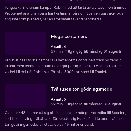
I engelska Shoreham kämpar Robin med att lasta av två tusen ton timmer.
Problemet är att han bara har två timmar på sig. I Spanien går saker och
ting inte som planerat, när en stor satellit ska transporteras.
Mega-containers
Avsnitt 4
59 min
Tillgänglig till måndag 31 augusti
I en av Kinas största hamnar ska sex enorma containers transporteras till
Miami, men teamet har bara tre dagar på sig att lasta. I England ställer
vädret till det när Robin ska förflytta 6000 ton sand till Frankrike.
Två tusen ton gödningsmedel
Avsnitt 5
59 min
Tillgänglig till måndag 31 augusti
Craig har 48 timmar på sig att frakta en stor mängd racerbilar till Spanien,
i tid till en tävling. I Skottland förbereder sig Mark på att ta emot två tusen
ton gödningsmedel, till ett värde av 45 miljoner pund.