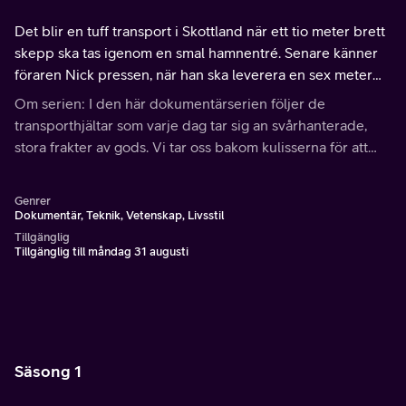
Det blir en tuff transport i Skottland när ett tio meter brett
skepp ska tas igenom en smal hamnentré. Senare känner
föraren Nick pressen, när han ska leverera en sex meter
hög julgran, lagom till julfestligheterna.
Om serien: I den här dokumentärserien följer de
transporthjältar som varje dag tar sig an svårhanterade,
stora frakter av gods. Vi tar oss bakom kulisserna för att
möta människorna som får världens transporter att rulla, på
land, till havs och i luften.
Genrer
Dokumentär, Teknik, Vetenskap, Livsstil
Tillgänglig
Tillgänglig till måndag 31 augusti
Säsong 1