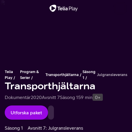
Viktigt meddelande
Telia
Program &
Säsong
Transporthjältarna
Julgransleverans
Play
Serier
1
Transporthjältarna
Dokumentär
2020
Avsnitt 7
Säsong 1
59 min
0+
Utforska paket
Säsong 1
Avsnitt 7: Julgransleverans