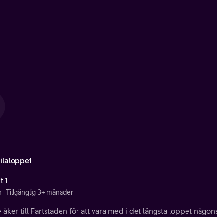
ilaloppet
t 1
n
Tillgänglig 3+ månader
 åker till Fartstaden för att vara med i det längsta loppet någo