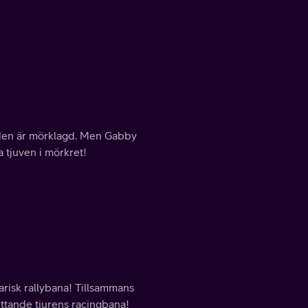
staden är mörklagd. Men Gabby
 tjuven i mörkret!
arisk rallybana! Tillsammans
uttande tjurens racingbana!