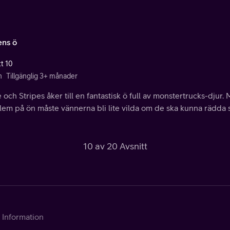
ens ö
tt 10
n
Tillgänglig 3+ månader
 och Stripes åker till en fantastisk ö full av monstertrucks-djur. M
lem på ön måste vännerna bli lite vilda om de ska kunna rädda 
10 av 20 Avsnitt
Information