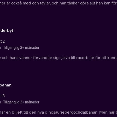
er är också med och tävlar, och han tänker göra allt han kan för 
rderbyt
t 2
n
Tillgänglig 3+ månader
 och hans vänner förvandlar sig själva till racerbilar för att kun
banan
t 3
n
Tillgänglig 3+ månader
ar en biljett till den nya dinosauriebergochdalbanan. Men när b