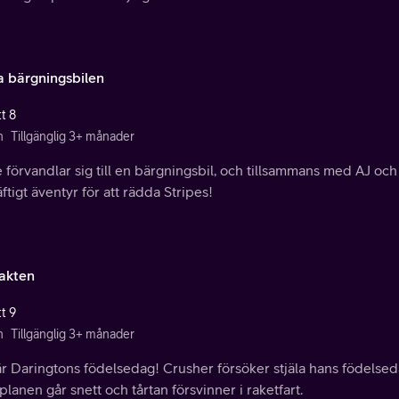
a bärgningsbilen
t 8
n
Tillgänglig 3+ månader
 förvandlar sig till en bärgningsbil, och tillsammans med AJ och
ftigt äventyr för att rädda Stripes!
jakten
t 9
n
Tillgänglig 3+ månader
r Daringtons födelsedag! Crusher försöker stjäla hans födelsed
lanen går snett och tårtan försvinner i raketfart.