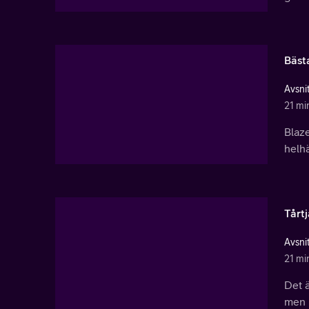
Bäst
Avsnit
21 mi
Blaze
helhä
Tårt
Avsnit
21 mi
Det ä
men p