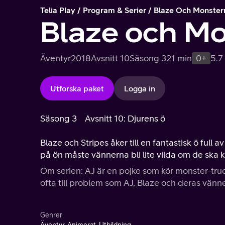
Telia Play
Program & Serier
Blaze Och Monster
Blaze och M
Äventyr
2018
Avsnitt 10
Säsong 3
21 min
0+
5.7
Utforska paket
Logga in
Säsong 3
Avsnitt 10: Djurens ö
Blaze och Stripes åker till en fantastisk ö full 
på ön måste vännerna bli lite vilda om de ska 
Om serien: AJ är en pojke som kör monster-trucke
ofta till problem som AJ, Blaze och deras vänn
Genrer