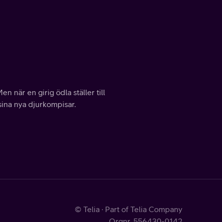
en när en girig ödla ställer till
sina nya djurkompisar.
© Telia · Part of Telia Company
Orgnr. 556430-0142