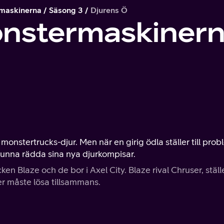
maskinerna
Säsong 3
Djurens Ö
onstermaskiner
av monstertrucks-djur. Men när en girig ödla ställer till pro
kunna rädda sina nya djurkompisar.
n Blaze och de bor i Axel City. Blaze rival Chruser, ställ
er måste lösa tillsammans.