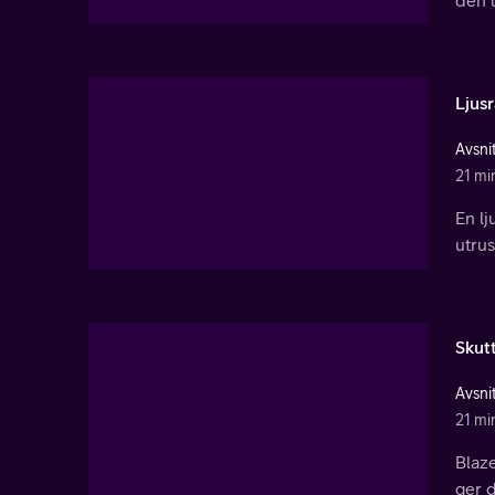
Ljus
Avsnit
21 mi
En lj
utrus
Skut
Avsnit
21 mi
Blaze
ger d