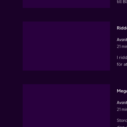
till 
Ridd
Avsnit
21 mi
I ri
för a
Mega
Avsnit
21 mi
Stord
den 