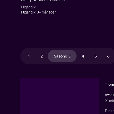
Äventyr, Animerat, Utbildning
Tillgänglig
Tillgänglig 3+ månader
1
2
Säsong 3
4
5
6
Tiom
Avsnit
21 mi
Blaze