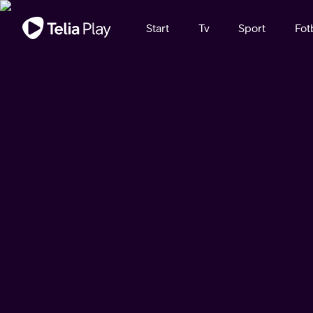
Viktigt meddelande
Start
Tv
Sport
Fot