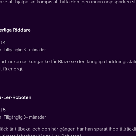
Blaze att hjälpa sin kompis att hitta den igen innan nöjesparken s
erliga Riddare
t 4
n
Tillgänglig 3+ månader
ddartruckarnas kungarike får Blaze se den kungliga laddningssta
tt få energi.
-Ler-Roboten
t 5
n
Tillgänglig 3+ månader
äck är tillbaka, och den här gången har han sparat ihop tillräck
ultimata leksaken: Mega-Ler-Roboten!