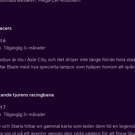
racers
t 6
n
Tillgänglig 3+ månader
ustjuv är lös i Axle City, och det dröjer inte länge förrän hela 
tar Blaze med nya speciella lampor som hjälper honom att spåra
tande tjurens racingbana
t 7
n
Tillgänglig 3+ månader
 och Starla hittar en gammal karta som leder dem till en legend
e sig ut på ett äventyr genom den vilda västern för att finna Sk