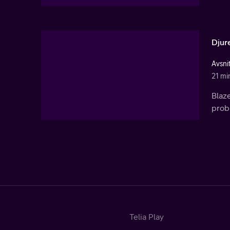
Djur
Avsni
21 mi
Blaze
prob
Telia Play