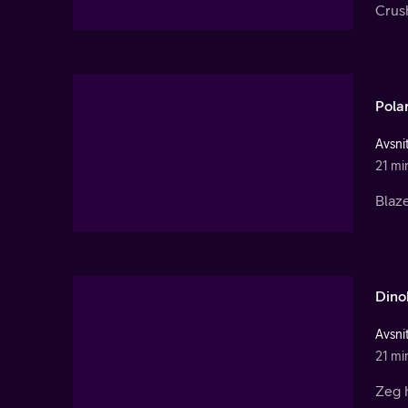
Crush
Pola
Avsnit
21 mi
Blaze
Dino
Avsnit
21 mi
Zeg h