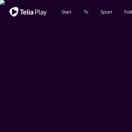
Viktigt meddelande
Start
Tv
Sport
Fot