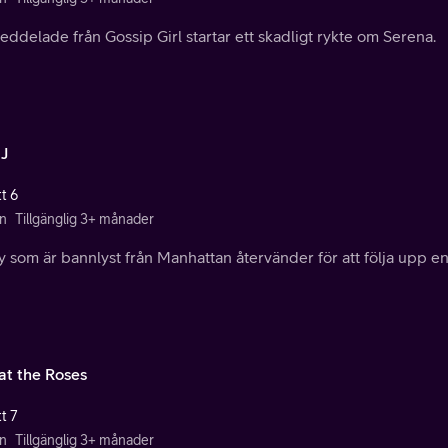
eddelade från Gossip Girl startar ett skadligt rykte om Serena.
 J
t 6
n
Tillgänglig 3+ månader
 som är bannlyst från Manhattan återvänder för att följa upp en
at the Roses
t 7
n
Tillgänglig 3+ månader