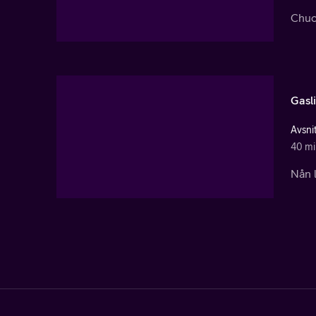
Chuc
Gasli
Avsni
40 mi
Nån l