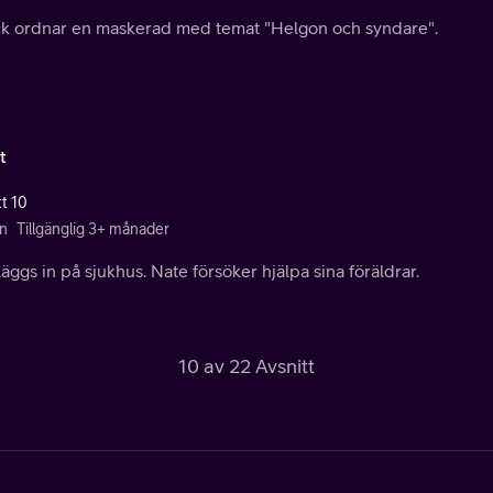
k ordnar en maskerad med temat "Helgon och syndare".
t
tt 10
n
Tillgänglig 3+ månader
äggs in på sjukhus. Nate försöker hjälpa sina föräldrar.
10 av 22 Avsnitt