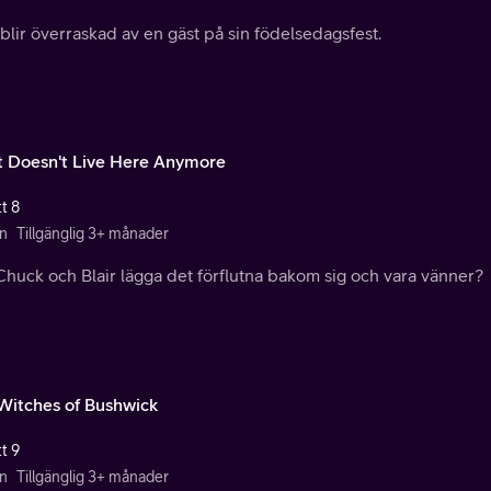
 blir överraskad av en gäst på sin födelsedagsfest.
et Doesn't Live Here Anymore
t 8
n
Tillgänglig 3+ månader
Chuck och Blair lägga det förflutna bakom sig och vara vänner?
Witches of Bushwick
t 9
n
Tillgänglig 3+ månader