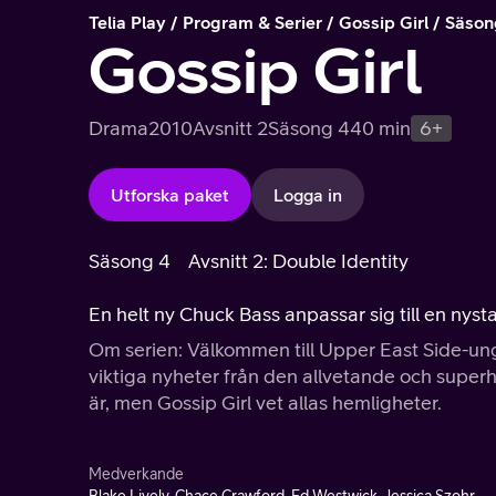
Telia Play
Program & Serier
Gossip Girl
Säson
Gossip Girl
Drama
2010
Avsnitt 2
Säsong 4
40 min
6+
Utforska paket
Logga in
Säsong 4
Avsnitt 2: Double Identity
En helt ny Chuck Bass anpassar sig till en nystar
Om serien: Välkommen till Upper East Side-un
viktiga nyheter från den allvetande och superh
är, men Gossip Girl vet allas hemligheter.
Medverkande