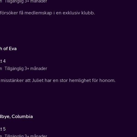
n
Tillgänglig 3+ månader
 försöker få medlemskap i en exklusiv klubb.
h of Eva
t 4
n
Tillgänglig 3+ månader
misstänker att Juliet har en stor hemlighet för honom.
bye, Columbia
t 5
n
Tillgänglig 3+ månader