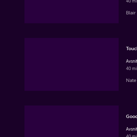
40 mi
Blair
Touc
Avsnit
40 mi
Nate 
Good
Avsnit
40 mi