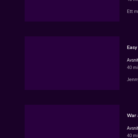
Ett m
Easy
Avsnit
40 mi
Jenny
War 
Avsnit
40 mi