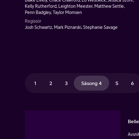
Blake Lively, Chace Crawford, Ed Westwick, Jessica Szohr,
Kelly Rutherford, Leighton Meester, Matthew Settle,
Penn Badgley, Taylor Momsen
Regissör
Josh Schwartz, Mark Piznarski, Stephanie Savage
1
2
3
Säsong 4
5
6
Bell
Avsnit