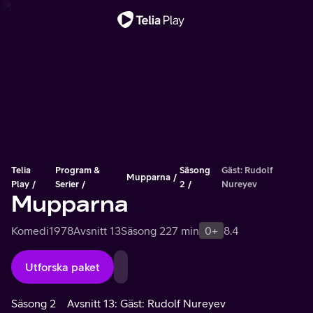
Viktigt meddelande
Telia
Program &
Säsong
Gäst: Rudolf
Mupparna
Play
Serier
2
Nureyev
Mupparna
Komedi
1978
Avsnitt 13
Säsong 2
27 min
0+
8.4
Utforska paket
Säsong 2
Avsnitt 13: Gäst: Rudolf Nureyev