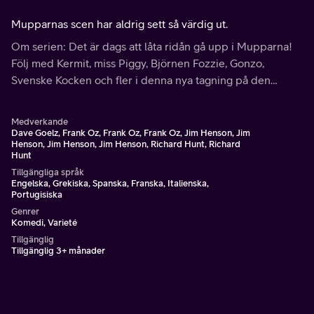
Mupparnas scen har aldrig sett så värdig ut.
Om serien: Det är dags att låta ridån gå upp i Mupparna!
Följ med Kermit, miss Piggy, Björnen Fozzie, Gonzo,
Svenske Kocken och fler i denna nya tagning på den
klassiska showen, med originalsånger, sketchkomedi och
gäststjärnor för alla åldrar!
Medverkande
Dave Goelz, Frank Oz, Frank Oz, Frank Oz, Jim Henson, Jim
Henson, Jim Henson, Jim Henson, Richard Hunt, Richard
Hunt
Tillgängliga språk
Engelska, Grekiska, Spanska, Franska, Italienska,
Portugisiska
Genrer
Komedi, Varieté
Tillgänglig
Tillgänglig 3+ månader