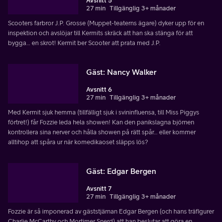
Avsnitt 5
27 min
Tillgänglig 3+ månader
Scooters farbror J.P. Grosse (Muppet-teaterns ägare) dyker upp för en
inspektion och avslöjar till Kermits skräck att han ska stänga för att
bygga… en skrot! Kermit ber Scooter att prata med J.P.
Gäst: Nancy Walker
Avsnitt 6
27 min
Tillgänglig 3+ månader
Med Kermit sjuk hemma (tillfälligt sjuk i svininfluensa, till Miss Piggys
förtret!) får Fozzie leda hela showen! Kan den panikslagna björnen
kontrollera sina nerver och hålla showen på rätt spår… eller kommer
alltihop att spåra ur när komedikaoset släpps lös?
Gäst: Edgar Bergen
Avsnitt 7
27 min
Tillgänglig 3+ månader
Fozzie är så imponerad av gäststjärnan Edgar Bergen (och hans träfigurer
Charlie McCarthy och Mortimer Snerd) att han beslutar att göra en