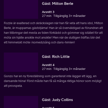
Gäst: Milton Berle
Avsnitt 3
27 min
Tillgänglig 3+ månader
Fozzie är exalterad och skräckslagen när han får veta att hans idol, Milton
Berle, är mupparnas gäststjärna! Han är så överväldigad av förundran att
han tillbringar det mesta av tiden förklädd och gömmer sig istället för att
möta sin hjälte ansikte mot ansikte! Men när de slutligen träffas blir det
ett himmelskt möte i komedi/sång och dans-himlen!
Gäst: Rich Little
Avsnitt 4
27 min
Tillgänglig 3+ månader
Gonzo har en ny föreställning som garanterat inte lägger ett ägg, en
dansande höna! Först måste han få så många riktiga hönor som möjligt
att provspela.
Gäst: Judy Collins