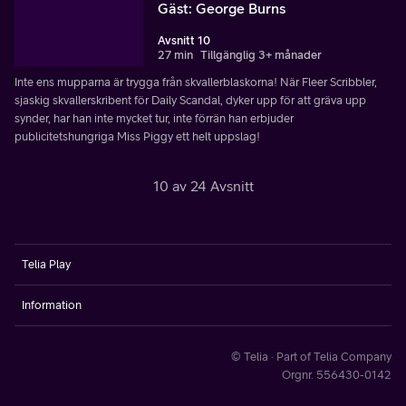
Gäst: George Burns
Avsnitt 10
27 min
Tillgänglig 3+ månader
Inte ens mupparna är trygga från skvallerblaskorna! När Fleer Scribbler,
sjaskig skvallerskribent för Daily Scandal, dyker upp för att gräva upp
synder, har han inte mycket tur, inte förrän han erbjuder
publicitetshungriga Miss Piggy ett helt uppslag!
10 av 24 Avsnitt
Telia Play
Information
© Telia · Part of Telia Company
Orgnr. 556430-0142