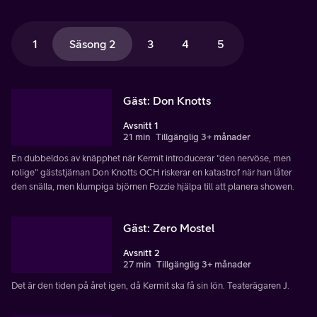
1
Säsong 2
3
4
5
Gäst: Don Knotts
Avsnitt 1
21 min
Tillgänglig 3+ månader
En dubbeldos av knäpphet när Kermit introducerar "den nervöse, men
rolige" gäststjärnan Don Knotts OCH riskerar en katastrof när han låter
den snälla, men klumpiga björnen Fozzie hjälpa till att planera showen.
Gäst: Zero Mostel
Avsnitt 2
27 min
Tillgänglig 3+ månader
Det är den tiden på året igen, då Kermit ska få sin lön. Teaterägaren J.