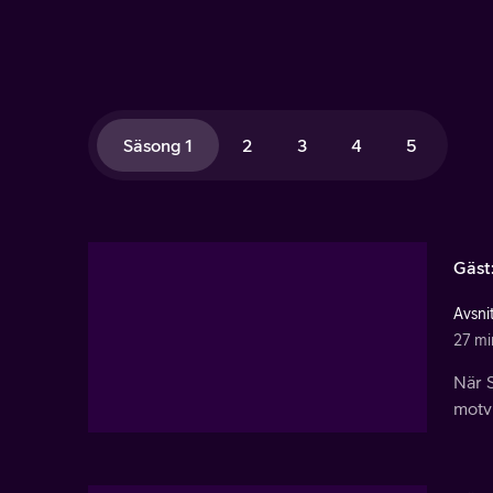
Säsong 1
2
3
4
5
Gäst
Avsnit
27 mi
När 
motv