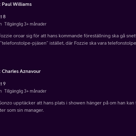
: Paul Williams
t 8
n
Tillgänglig 3+ månader
ozzie oroar sig för att hans kommande föreställning ska gå snet
”telefonstolpe-pjäsen” istället, där Fozzie ska vara telefonstolpe
: Charles Aznavour
t 9
n
Tillgänglig 3+ månader
onzo upptäcker att hans plats i showen hänger på om han kan för
ter som sin manager.