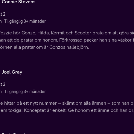
: Connie Stevens
t 2
n
Tillgänglig 3+ månader
Fozzie hör Gonzo, Hilda, Kermit och Scooter prata om att göra s
han att de pratar om honom. Förkrossad packar han sina väskor fö
jörnen alla pratar om är Gonzos nallebjörn.
: Joel Gray
t 3
n
Tillgänglig 3+ månader
e hittar på ett nytt nummer – skämt om alla ämnen – som han pr
dem tokiga! Konceptet är enkelt: Ge honom ett ämne och han dra