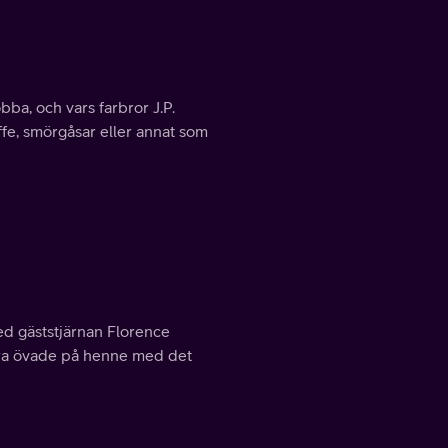
obba, och vars farbror J.P.
ffe, smörgåsar eller annat som
ed gäststjärnan Florence
bara övade på henne med det