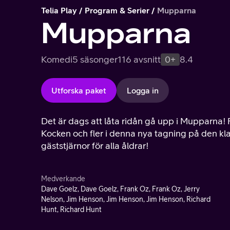
Telia Play
Program & Serier
Mupparna
Mupparna
Komedi
5 säsonger
116 avsnitt
0+
8.4
Utforska paket
Logga in
Det är dags att låta ridån gå upp i Mupparna! 
Kocken och fler i denna nya tagning på den kl
gäststjärnor för alla åldrar!
Medverkande
Dave Goelz, Dave Goelz, Frank Oz, Frank Oz, Jerry
Nelson, Jim Henson, Jim Henson, Jim Henson, Richard
Hunt, Richard Hunt