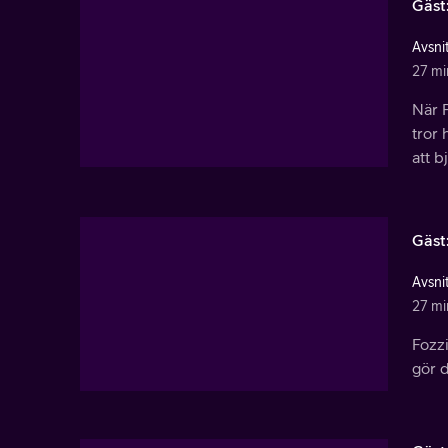
Gäst
Avsnit
27 mi
När 
tror 
att b
Gäst
Avsnit
27 mi
Fozzi
gör 