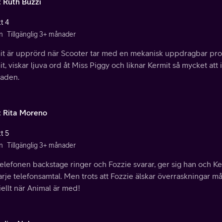
: Ruth Buzzi
t 4
n
Tillgänglig 3+ månader
it är upprörd när Scooter tar med en mekanisk uppdragbar pro
t, viskar ljuva ord åt Miss Piggy och liknar Kermit så mycket att 
naden.
: Rita Moreno
t 5
n
Tillgänglig 3+ månader
elefonen backstage ringer och Fozzie svarar, ger sig han och Ke
arje telefonsamtal. Men trots att Fozzie älskar överraskningar mås
ellt när Animal är med!