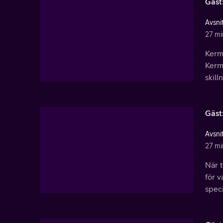
Gäst
Avsnit
27 mi
Kerm
Kermi
skill
Gäst
Avsnit
27 mi
När t
för v
speci