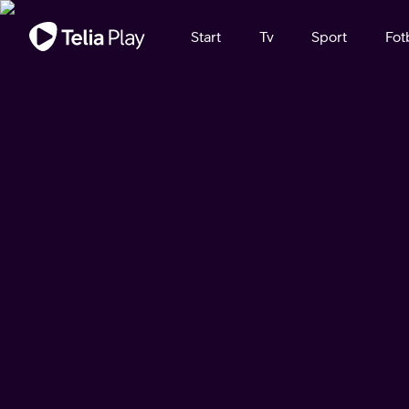
Viktigt meddelande
Start
Tv
Sport
Fot