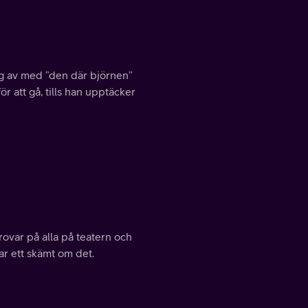
ig av med ”den där björnen”
r att gå, tills han upptäcker
ovar på alla på teatern och
r ett skämt om det.