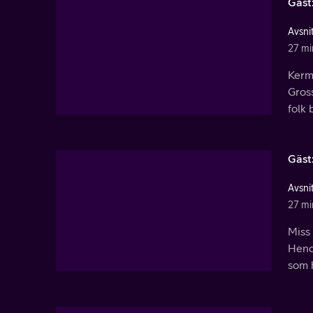
Gäst
Avsnit
27 mi
Kermi
Gross
folk 
Gäst
Avsnit
27 mi
Miss 
Hende
som h