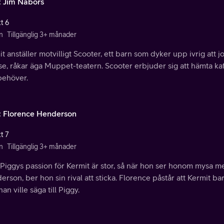
: Jim Nabors
t 6
n
Tillgänglig 3+ månader
t anställer motvilligt Scooter, ett barn som dyker upp ivrig att j
e, råkar äga Muppet-teatern. Scooter erbjuder sig att hämta ka
behöver.
: Florence Henderson
t 7
n
Tillgänglig 3+ månader
Piggys passion för Kermit är stor, så när hon ser honom mysa m
rson, ber hon sin rival att sticka. Florence påstår att Kermit 
an ville säga till Piggy.