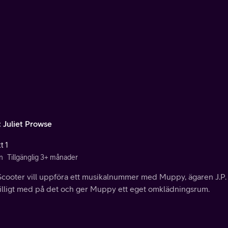
: Juliet Prowse
t 1
n
Tillgänglig 3+ månader
Scooter vill uppföra ett musikalnummer med Muppy, ägaren J.P.
illigt med på det och ger Muppy ett eget omklädningsrum.