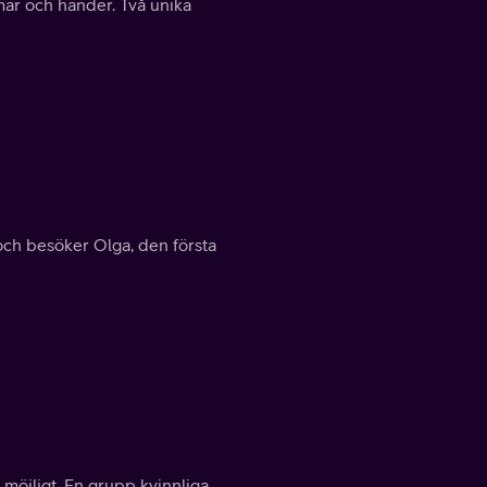
ar och händer. Två unika
 och besöker Olga, den första
 möjligt. En grupp kvinnliga