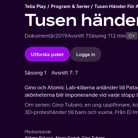
Telia Play
Program & Serier
Tusen Händer För 
Tusen händer
Dokumentär
2019
Avsnitt 7
Säsong 1
12 min
0+
Utforska paket
Logga in
Säsong 1
Avsnitt 7: 7
Gino och Atomic Lab-killarna anländer till Pat
skönheterna blir imponerande vid varje stopp l
Om serien: Gino Tubaro, en ung uppfinnare, kor
3D-proteshänder till barn och vuxna. Från El Imp
Medverkande