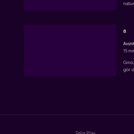
natur
8
Avsnit
15 mi
Gino,
gör d
Telia Play