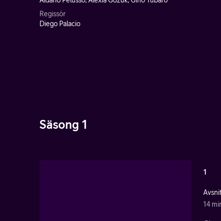
Aldano Pelusso, Alexia Gozuk, Gino Tubaro
Regissör
Diego Palacio
Säsong 1
1
Avsnit
14 mi