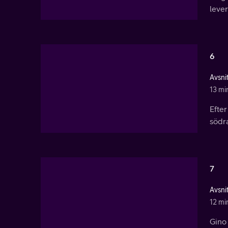
lever
6
Avsnit
13 mi
Efter
södr
7
Avsnit
12 mi
Gino 