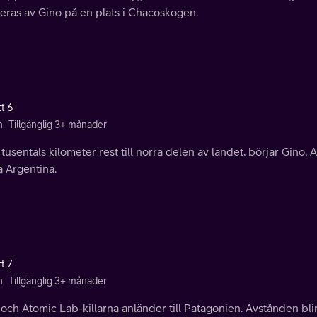
eras av Gino på en plats i Chacoskogen.
t 6
n
Tillgänglig 3+ månader
 tusentals kilometer rest till norra delen av landet, börjar Gino, 
a Argentina.
t 7
n
Tillgänglig 3+ månader
och Atomic Lab-killarna anländer till Patagonien. Avstånden bli