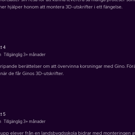
ner hjälper honom att montera 3D-utskrifter i ett fängelse.
t 4
n
Tillgänglig 3+ månader
ripande berättelser om att övervinna korsningar med Gino. Föräld
 när de får Ginos 3D-utskrifter.
t 5
n
Tillgänglig 3+ månader
rupp elever från en landsbygdsskola bidrar med monteringen a