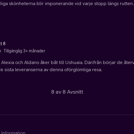
liga skönheterna blir imponerande vid varje stopp längs rutten.
t 8
n
Tillgänglig 3+ månader
 Alexia och Aldano åker båt till Ushuaia. Därifrån börjar de åt
e sista leveranserna av denna oförglömliga resa.
8 av 8 Avsnitt
Information