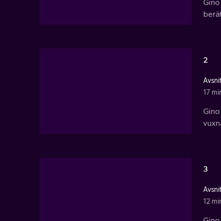
Gino
berät
2
Avsnit
17 mi
Gino 
vuxn
3
Avsnit
12 mi
Gino 