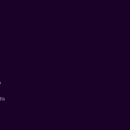
a
tis