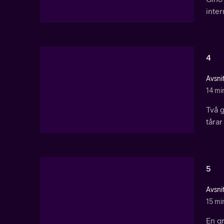
inter
4
Avsnit
14 mi
Två g
tårar
5
Avsnit
15 mi
En g