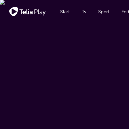
Viktigt meddelande
Start
Tv
Sport
Fot