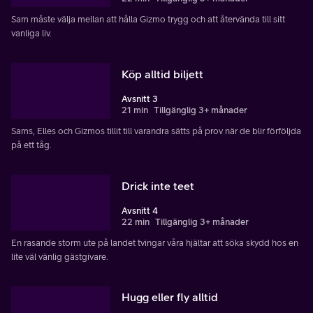
Sam måste välja mellan att hålla Gizmo trygg och att återvända till sitt
vanliga liv.
Köp alltid biljett
Avsnitt 3
21 min
Tillgänglig 3+ månader
Sams, Elles och Gizmos tillit till varandra sätts på prov när de blir förföljda
på ett tåg.
Drick inte teet
Avsnitt 4
22 min
Tillgänglig 3+ månader
En rasande storm ute på landet tvingar våra hjältar att söka skydd hos en
lite väl vänlig gästgivare.
Hugg eller fly alltid