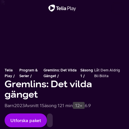
Viktigt meddelande
Telia
Program &
Gremlins: Det Vilda
Säsong
Låt Dem Aldrig
Play
Serier
Gänget
1
Bli Blöta
Gremlins: Det vilda
gänget
Barn
2023
Avsnitt 1
Säsong 1
21 min
12+
6.9
Utforska paket