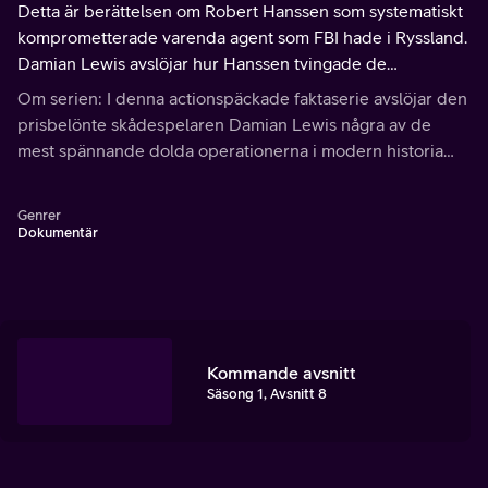
Detta är berättelsen om Robert Hanssen som systematiskt
komprometterade varenda agent som FBI hade i Ryssland.
Damian Lewis avslöjar hur Hanssen tvingade de
amerikanska underrättelsetjänsterna på knä.
Om serien: I denna actionspäckade faktaserie avslöjar den
prisbelönte skådespelaren Damian Lewis några av de
mest spännande dolda operationerna i modern historia
med hjälp av tidigare hemligstämplad information och de
underrättelseagenter som var med.
Genrer
Dokumentär
Kommande avsnitt
Säsong 1, Avsnitt 8