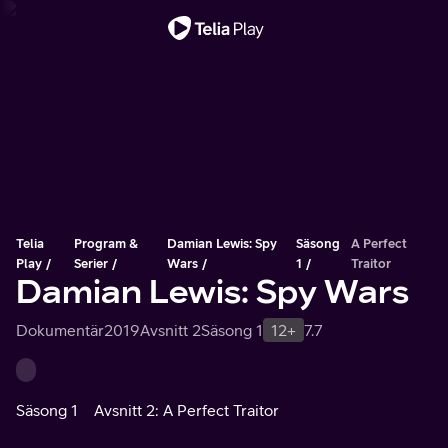
Viktigt meddelande
Telia
Program &
Damian Lewis: Spy
Säsong
A Perfect
Play
Serier
Wars
1
Traitor
Damian Lewis: Spy Wars
Dokumentär
2019
Avsnitt 2
Säsong 1
12+
7.7
Säsong 1
Avsnitt 2: A Perfect Traitor