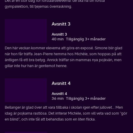
Det är en stor dag för förstaårseleverna: de ska ha sin första
gympalektion, till tjejernas överraskning.
Avsnitt 3
Avsnitt 3
40 min
Tillgänglig 3+ månader
Den här veckan kommer eleverna att göra en exposé. Simone blir glad
när hon får träffa Jean-Pierre hemma hos Michèle, som hoppas på att
äntligen få ett bra betyg. Annick träffar sin mammas nya pojkvän, men
gillar inte hur han är gentemot henne.
Avsnitt 4
Avsnitt 4
36 min
Tillgänglig 3+ månader
Bellanger är glad över att vara tillbaka i skolan igen efter jullovet... Men
idag är pojkarna rastlösa. Det irriterar Michèle, som vill veta vad som ”gör
en blind”, och inte tål att behandlas som en liten flicka.