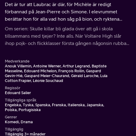
Det är tur att Laubrac är där, för Michèle är redigt
förbannad på Jean-Pierre och Simone. I elevrummet
berättar hon för alla vad hon såg på bion, och ryktena
börjar tar fart..
Om serien: Skulle killar bli glada över att gå i skola
tillsammans med tjejer? Inte alls. När Voltaire High slår
ihop pojk- och flickklasser första gången någonsin rubbas
en hel värld.
Medverkande
Anouk Villemin, Antoine Werner, Arthur Legrand, Baptiste
Masseline, Edouard Michelon, François Rollin, Gaspard
Gevin-Hié, Gaspard Meier-Chaurand, Gérald Laroche, Lula
Cotton Frapier, Léonie Souchaud
Regissör
Edouard Salier
Tillgängliga språk
Engelska, Tyska, Spanska, Franska, Italienska, Japanska,
Polska, Portugisiska
Genrer
Komedi, Drama
Tillgänglig
Tillgänglig 3+ månader