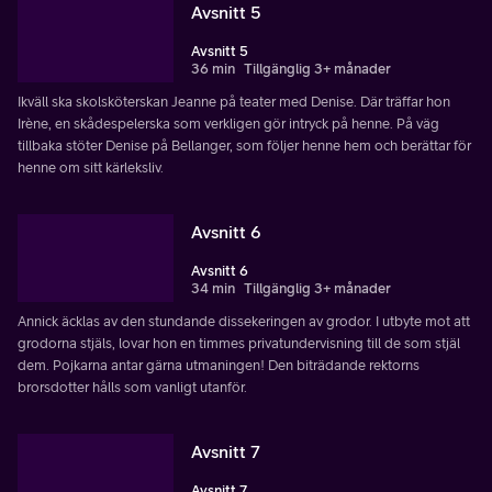
Avsnitt 5
Avsnitt 5
36 min
Tillgänglig 3+ månader
Ikväll ska skolsköterskan Jeanne på teater med Denise. Där träffar hon
Irène, en skådespelerska som verkligen gör intryck på henne. På väg
tillbaka stöter Denise på Bellanger, som följer henne hem och berättar för
henne om sitt kärleksliv.
Avsnitt 6
Avsnitt 6
34 min
Tillgänglig 3+ månader
Annick äcklas av den stundande dissekeringen av grodor. I utbyte mot att
grodorna stjäls, lovar hon en timmes privatundervisning till de som stjäl
dem. Pojkarna antar gärna utmaningen! Den biträdande rektorns
brorsdotter hålls som vanligt utanför.
Avsnitt 7
Avsnitt 7