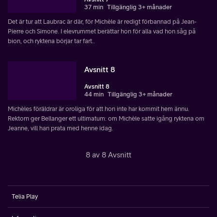
37 min
Tillgänglig 3+ månader
Det är tur att Laubrac är där, för Michèle är redigt förbannad på Jean-
Pierre och Simone. I elevrummet berättar hon för alla vad hon såg på
bion, och ryktena börjar tar fart..
Avsnitt 8
Avsnitt 8
44 min
Tillgänglig 3+ månader
Michèles föräldrar är oroliga för att hon inte har kommit hem ännu.
Rektorn ger Bellanger ett ultimatum: om Michèle satte igång ryktena om
Jeanne, vill han prata med henne idag.
8 av 8 Avsnitt
Telia Play