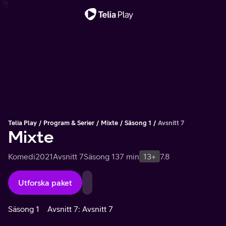
Viktigt meddelande
Telia Play
Program & Serier
Mixte
Säsong 1
Avsnitt 7
Mixte
Komedi
2021
Avsnitt 7
Säsong 1
37 min
13+
7.8
Utforska paket
Säsong 1
Avsnitt 7: Avsnitt 7