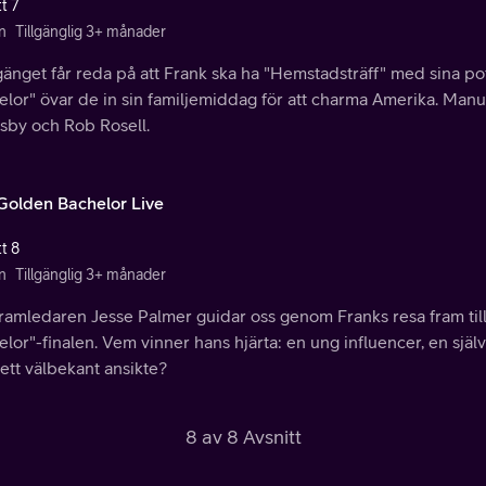
t 7
n
Tillgänglig 3+ månader
änget får reda på att Frank ska ha "Hemstadsträff" med sina po
lor" övar de in sin familjemiddag för att charma Amerika. Manu
sby och Rob Rosell.
Golden Bachelor Live
t 8
n
Tillgänglig 3+ månader
ramledaren Jesse Palmer guidar oss genom Franks resa fram til
lor"-finalen. Vem vinner hans hjärta: en ung influencer, en själ
 ett välbekant ansikte?
8 av 8 Avsnitt