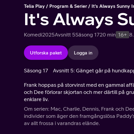
Telia Play
Program & Serier
It's Always Sunny I
It's Always S
Komedi
2025
Avsnitt 5
Säsong 17
20 min
16+
8
Utforska paket
Logga in
Säsong 17
Avsnitt 5: Gänget går på hundka
Frank hoppas på storvinst med en gammal affä
och Dee förlorar skjortan och mer därtill på g
enklare liv.
Om serien: Mac, Charlie, Dennis, Frank och Dee
individer som äger den framgångslösa Paddy’s 
av allt frossa i varandras elände.