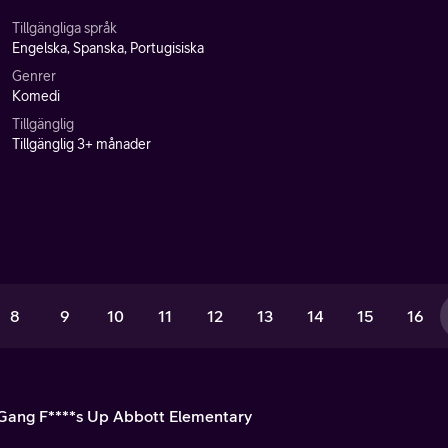
Tillgängliga språk
Engelska, Spanska, Portugisiska
Genrer
Komedi
Tillgänglig
Tillgänglig 3+ månader
8
9
10
11
12
13
14
15
16
Gang F****s Up Abbott Elementary