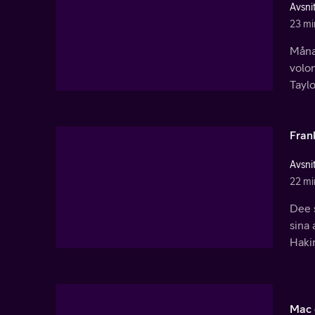
Avsnit
23 mi
Måna
volo
Tayl
Fran
Avsnit
22 mi
Dee s
sina 
Haki
Mac 