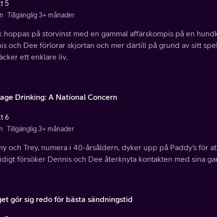
t 5
n
Tillgänglig 3+ månader
k hoppas på storvinst med en gammal affärskompis på en hundk
s och Dee förlorar skjortan och mer därtill på grund av sitt s
cker ett enklare liv.
age Drinking: A National Concern
t 6
n
Tillgänglig 3+ månader
y och Trey, numera i 40-årsåldern, dyker upp på Paddy's för att
idigt försöker Dennis och Dee återknyta kontakten med sina gam
et gör sig redo för bästa sändningstid