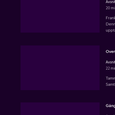
Avsnit
20 mi
Fran
Denni
upptä
Over
Avsnit
22 mi
Tamm
Samt
Gäng