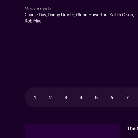
Medverkande
Charlie Day, Danny DeVito, Glenn Howerton, Kaitlin Olson,
Rob Mac
1
2
3
4
5
6
7
The 