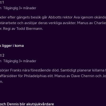
t 1
n
Tillgänglig 3+ månader
der efter gängets besök går Abbotts rektor Ava igenom okända 
ntärarbete och avslöjar deras verkliga avsikter. Manus av Char
or. Regi av Todd Biermann.
k ligger i koma
t 2
n
Tillgänglig 3+ månader
örjer Franks nära förestående död. Samtidigt planerar killarna
affärsidéer för Philadelphias elit. Manus av Dave Chernin och J
m.
och Dennis blir akutsjukvårdare