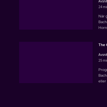
Avsnit
24 mi
När g
Bache
Horn
The 
Avsnit
25 mi
Prog
Bache
eller