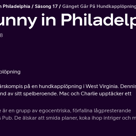
n Philadelphia
Säsong 17
Gänget Går På Hundkapplöpnin
unny in Philadel
.8
pplöpning
rskompis på en hundkapplöpning i West Virginia. Denni
rund av sitt spelberoende. Mac och Charlie upptäcker ett
 är en grupp av egocentriska, förfallna lågpresterande
Pub. De älskar att smida planer, koka ihop intriger och 