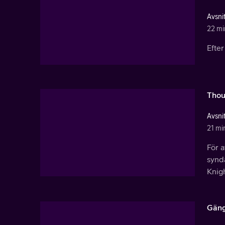
Avsnit
22 mi
Efte
Thou
Avsnit
21 mi
För a
synd
Knig
Gäng