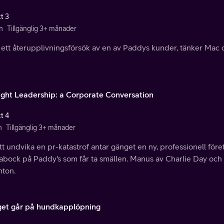
t 3
n
Tillgänglig 3+ månader
r ett återupplivningsförsök av en av Paddys kunder, tänker Mac 
ght Leadership: a Corporate Conversation
t 4
n
Tillgänglig 3+ månader
tt undvika en pr-katastrof antar gänget en ny, professionell föret
abock på Paddy's som får ta smällen. Manus av Charlie Day och
hton.
et går på hundkapplöpning