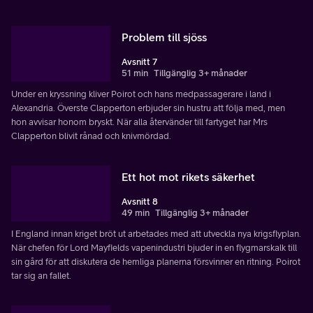
Problem till sjöss
Avsnitt 7
51 min
Tillgänglig 3+ månader
Under en kryssning kliver Poirot och hans medpassagerare i land i
Alexandria. Överste Clapperton erbjuder sin hustru att följa med, men
hon avvisar honom bryskt. När alla återvänder till fartyget har Mrs
Clapperton blivit rånad och knivmördad.
Ett hot mot rikets säkerhet
Avsnitt 8
49 min
Tillgänglig 3+ månader
I England innan kriget bröt ut arbetades med att utveckla nya krigsflyplan.
När chefen för Lord Mayfields vapenindustri bjuder in en flygmarskalk till
sin gård för att diskutera de hemliga planerna försvinner en ritning. Poirot
tar sig an fallet.