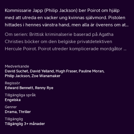
Kommissarie Japp (Philip Jackson) ber Poirot om hjälp
med att utreda en vacker ung kvinnas självmord. Pistolen
hittades i hennes vänstra hand, men alla är överens om att
hon var högerhänt. Blev hon i själva verket mördad av en
Om serien: Brittisk kriminalserie baserad på Agatha
ondskefull utpressare?
Christies böcker om den belgiske privatdetektiven
Hercule Poirot. Poirot utreder komplicerade mordgåtor på
mer eller mindre exotiska platser och ingen lyckas lura
den skicklige belgaren.
Medverkande
David Suchet, David Yelland, Hugh Fraser, Pauline Moran,
Philip Jackson, Zoe Wanamaker
Regissör
Edward Bennett, Renny Rye
Tillgängliga språk
Engelska
Genrer
Drama, Thriller
Tillgänglig
Tillgänglig 3+ månader