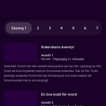
Säsong 1
2
3
4
5
6
7
Kokerskans äventyr
Avsnitt 1
50 min
Tillgänglig 3+ månader
Seriestart. Poirot blir inte särskilt entusiastisk när han får i uppdrag av Mrs
Todd att lösa mysteriet med en försvunnen kokerska. När så Mrs Todd
plötsligt avskedar Poirot blir han förolämpad och inser snabbt att
försvinnandet inte är så oskyldigt.
En bra kväll för mord
Avsnitt 2