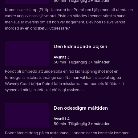
50 min
Tillgänglig 3+ månader
Kommissarie Japp (Philip Jackson) ber Poirot om hjälp med att utreda en
vacker ung kvinnas självmord. Pistolen hittades i hennes vänstra hand,
men alla är överens om att hon var högerhänt. Blev hon i själva verket
mördad av en ondskefull utpressare?
Den kidnappade pojken
Avsnitt 3
50 min
Tillgänglig 3+ månader
Poirot bli ombedd att undersöka en rad kidnappningshot mot en
förmögen aristokrats treårige son. När han väl har installerat sig på
Waverly Court börjar Poirot fatta misstankar mot barnets föräldrar - i
synnerhet när tjänstefolket plötsligt avskedas.
Den ödesdigra måltiden
Avsnitt 4
50 min
Tillgänglig 3+ månader
Poirot äter middag på en restaurang i London när en konstnär kommer