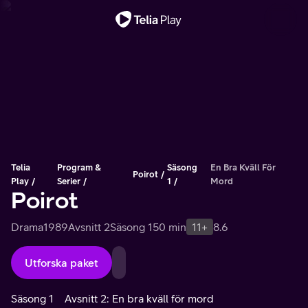
Viktigt meddelande
Telia
Program &
Säsong
En Bra Kväll För
Poirot
Play
Serier
1
Mord
Poirot
Drama
1989
Avsnitt 2
Säsong 1
50 min
11+
8.6
Utforska paket
Säsong 1
Avsnitt 2: En bra kväll för mord