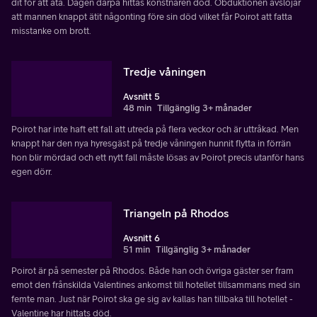
dit för att äta. Dagen därpå hittas konstnären död. Obduktionen avslöjar
att mannen knappt ätit någonting före sin död vilket får Poirot att fatta
misstanke om brott.
Tredje våningen
Avsnitt 5
48 min
Tillgänglig 3+ månader
Poirot har inte haft ett fall att utreda på flera veckor och är uttråkad. Men
knappt har den nya hyresgäst på tredje våningen hunnit flytta in förrän
hon blir mördad och ett nytt fall måste lösas av Poirot precis utanför hans
egen dörr.
Triangeln på Rhodos
Avsnitt 6
51 min
Tillgänglig 3+ månader
Poirot är på semester på Rhodos. Både han och övriga gäster ser fram
emot den frånskilda Valentines ankomst till hotellet tillsammans med sin
femte man. Just när Poirot ska ge sig av kallas han tillbaka till hotellet -
Valentine har hittats död.