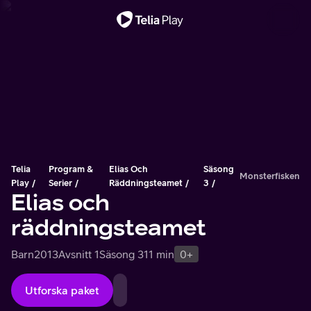
Viktigt meddelande
Telia
Program &
Elias Och
Säsong
Monsterfisken
Play
Serier
Räddningsteamet
3
Elias och
räddningsteamet
Barn
2013
Avsnitt 1
Säsong 3
11 min
0+
Utforska paket