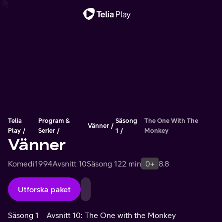
Viktigt meddelande
Telia
Program &
Säsong
The One With The
Vänner
Play
Serier
1
Monkey
Vänner
Komedi
1994
Avsnitt 10
Säsong 1
22 min
0+
8.8
Utforska paket
Säsong 1
Avsnitt 10: The One with the Monkey