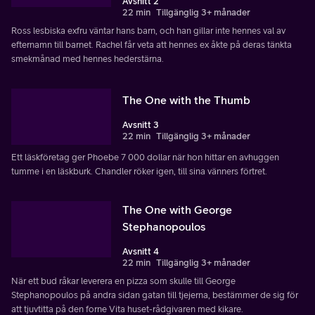
Avsnitt 2
22 min
Tillgänglig 3+ månader
Ross lesbiska exfru väntar hans barn, och han gillar inte hennes val av
efternamn till barnet. Rachel får veta att hennes ex åkte på deras tänkta
smekmånad med hennes hederstärna.
The One with the Thumb
Avsnitt 3
22 min
Tillgänglig 3+ månader
Ett läskföretag ger Phoebe 7 000 dollar när hon hittar en avhuggen
tumme i en läskburk. Chandler röker igen, till sina vänners förtret.
The One with George
Stephanopoulos
Avsnitt 4
22 min
Tillgänglig 3+ månader
När ett bud råkar leverera en pizza som skulle till George
Stephanopoulos på andra sidan gatan till tjejerna, bestämmer de sig för
att tjuvtitta på den forne Vita huset-rådgivaren med kikare.