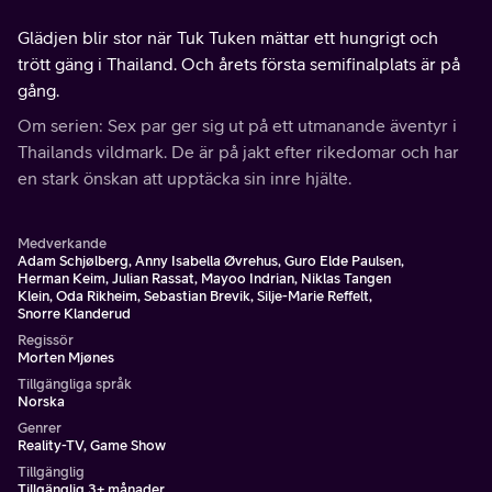
Glädjen blir stor när Tuk Tuken mättar ett hungrigt och
trött gäng i Thailand. Och årets första semifinalplats är på
gång.
Om serien: Sex par ger sig ut på ett utmanande äventyr i
Thailands vildmark. De är på jakt efter rikedomar och har
en stark önskan att upptäcka sin inre hjälte.
Medverkande
Adam Schjølberg, Anny Isabella Øvrehus, Guro Elde Paulsen,
Herman Keim, Julian Rassat, Mayoo Indrian, Niklas Tangen
Klein, Oda Rikheim, Sebastian Brevik, Silje-Marie Reffelt,
Snorre Klanderud
Regissör
Morten Mjønes
Tillgängliga språk
Norska
Genrer
Reality-TV, Game Show
Tillgänglig
Tillgänglig 3+ månader