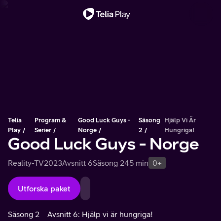
Viktigt meddelande
Telia
Program &
Good Luck Guys -
Säsong
Hjälp Vi Är
Play
Serier
Norge
2
Hungriga!
Good Luck Guys - Norge
Reality-TV
2023
Avsnitt 6
Säsong 2
45 min
0+
Utforska paket
Säsong 2
Avsnitt 6: Hjälp vi är hungriga!